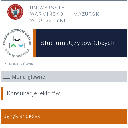
Przejdź do treści
Przejdź do menu głównego
UNIWERSYTET
WARMIŃSKO
-
MAZURSKI
W OLSZTYNIE
Studium Języków Obcych
STRONA GŁÓWNA
Jesteś tutaj
Menu główne
Konsultacje lektorów
Język angielski