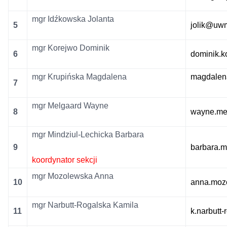
mgr Idźkowska Jolanta
5
jolik@uwm
mgr Korejwo Dominik
6
dominik.
mgr Krupińska Magdalena
magdalen
7
mgr Melgaard Wayne
8
wayne.me
mgr Mindziul-Lechicka Barbara
9
barbara.
koordynator sekcji
mgr Mozolewska Anna
10
anna.moz
mgr Narbutt-Rogalska Kamila
11
k.narbutt