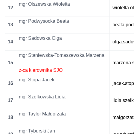
mgr Olszewska Wioletta
12
wioletta.
mgr Podwysocka Beata
13
beata.po
mgr Sadowska Olga
14
olga.sad
mgr Staniewska-Tomaszewska Marzena
15
marzena.
z
-ca kierownika SJO
mgr Stopa Jacek
16
jacek.st
mgr Szelkowska Lidia
17
lidia.sze
mgr Taylor Małgorzata
18
malgorzat
mgr Tyburski Jan