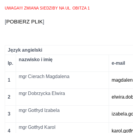
UWAGA!!! ZMIANA SIEDZIBY NA UL. OBITZA 1
[
POBIERZ PLIK
]
Język angielski
nazwisko i imię
lp.
e-mail
mgr Cierach Magdalena
1
magdalen
mgr Dobrzycka Elwira
2
elwira.d
mgr Gotfryd Izabela
3
izabela.g
mgr Gotfryd Karol
4
karol.got