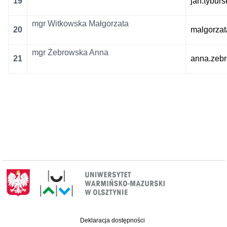
19
jan.tybur
mgr Witkowska Małgorzata
20
malgorza
mgr Żebrowska Anna
21
anna.zeb
Deklaracja dostępności