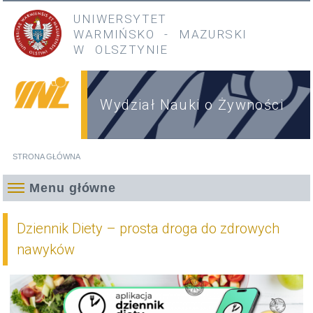
Przejdź do treści
Przejdź do menu głównego
UNIWERSYTET
WARMIŃSKO
-
MAZURSKI
W OLSZTYNIE
Wydział Nauki o Żywności
STRONA GŁÓWNA
Jesteś tutaj
Menu główne
Dziennik Diety – prosta droga do zdrowych
nawyków