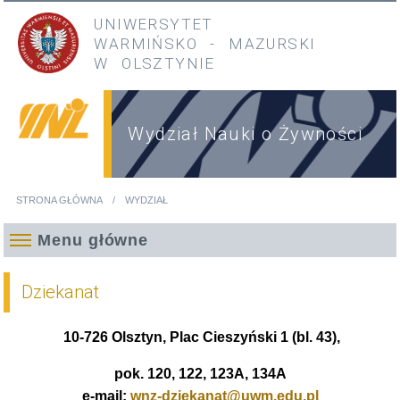
Przejdź do treści
Przejdź do menu głównego
UNIWERSYTET
WARMIŃSKO
-
MAZURSKI
W OLSZTYNIE
Wydział Nauki o Żywności
STRONA GŁÓWNA
WYDZIAŁ
Jesteś tutaj
Menu główne
Dziekanat
10-726 Olsztyn, Plac Cieszyński 1 (bl. 43),
pok. 120, 122, 123A, 134A
e-mail:
wnz-dziekanat@uwm.edu.pl