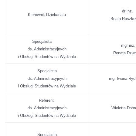
dr inż.
Kierownik Dziekanatu
Beata Roszk
Specjalista
mgr inż.
ds. Administracyjnych
Renata Dzwo
i Obsługi Studentów na Wydziale
Specjalista
ds. Administracyjnych
mgr Iwona Ryc
i Obsługi Studentów na Wydziale
Referent
ds. Administracyjnych
Wioletta Dob
i Obsługi Studentów na Wydziale
Specjalista