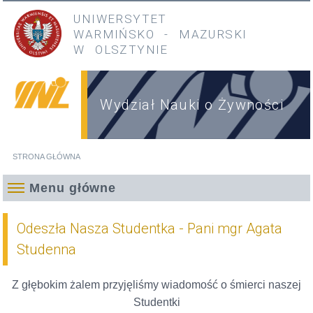
Przejdź do treści
Przejdź do menu głównego
UNIWERSYTET
WARMIŃSKO
-
MAZURSKI
W OLSZTYNIE
Wydział Nauki o Żywności
STRONA GŁÓWNA
Jesteś tutaj
Menu główne
Odeszła Nasza Studentka - Pani mgr Agata
Studenna
Z głębokim żalem przyjęliśmy wiadomość o śmierci naszej
Studentki