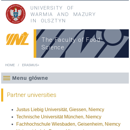
Skip to main content
Przejdź do menu głównego
UNIVERSITY OF
WARMIA
AND
MAZURY
IN OLSZTYN
The Faculty of Food
Science
HOME
ERASMUS+
You are here
Menu główne
Partner universities
Justus Liebig Universität, Giessen, Niemcy
Technische Universität München, Niemcy
Fachhochschule Wiesbaden, Geisenheim, Niemcy