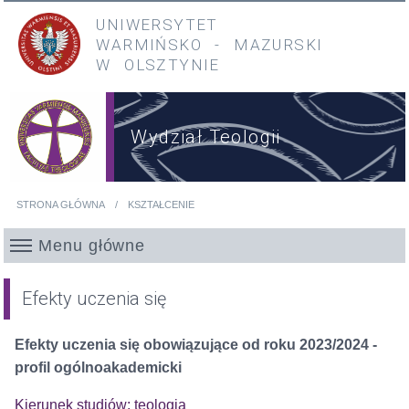
Przejdź do treści
Przejdź do menu głównego
UNIWERSYTET
WARMIŃSKO
-
MAZURSKI
W OLSZTYNIE
Wydział Teologii
STRONA GŁÓWNA
KSZTAŁCENIE
Jesteś tutaj
Menu główne
Efekty uczenia się
Efekty uczenia się obowiązujące od roku 2023/2024 -
profil ogólnoakademicki
Kierunek studiów: teologia