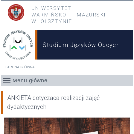
Przejdź do treści
Przejdź do menu głównego
UNIWERSYTET
WARMIŃSKO
-
MAZURSKI
W OLSZTYNIE
Studium Języków Obcych
STRONA GŁÓWNA
Jesteś tutaj
Menu główne
ANKIETA dotycząca realizacji zajęć
dydaktycznych