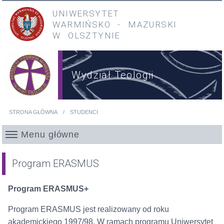
Przejdź do treści
Przejdź do menu głównego
UNIWERSYTET
WARMIŃSKO
-
MAZURSKI
W OLSZTYNIE
Wydział Teologii
STRONA GŁÓWNA
STUDENCI
Jesteś tutaj
Menu główne
Program ERASMUS
Program ERASMUS+
Program ERASMUS jest realizowany od roku
akademickiego 1997/98. W ramach programu Uniwersytet