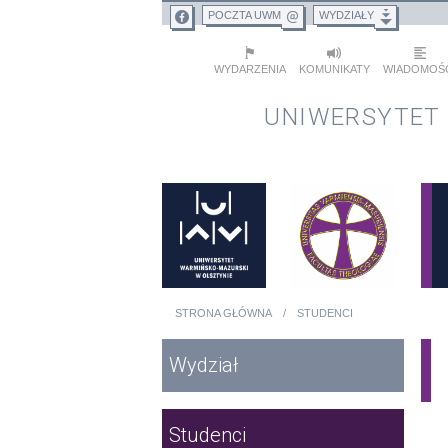
Przejdź do treści
Przejdź do menu głównego
POCZTA UWM
WYDZIAŁY
WYDARZENIA
KOMUNIKATY
WIADOMOŚ
UNIWERSYTET
STRONA GŁÓWNA
STUDENCI
Jesteś tutaj
Menu główne
Wydział
Studenci