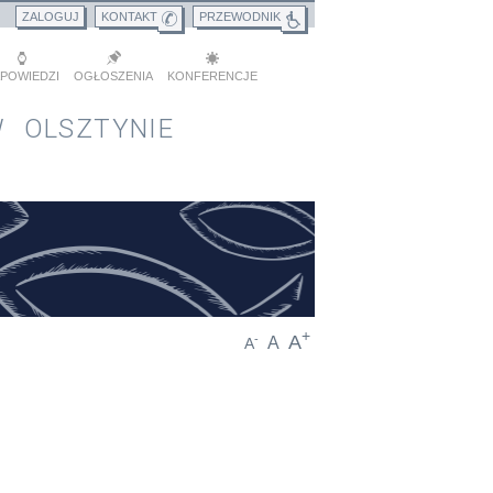
ZALOGUJ
KONTAKT
PRZEWODNIK
POWIEDZI
OGŁOSZENIA
KONFERENCJE
 OLSZTYNIE
+
A
-
A
A