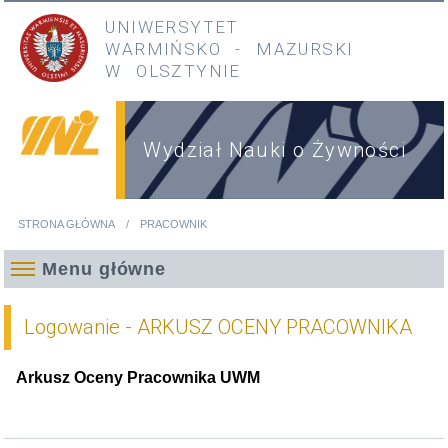
Przejdź do treści
Przejdź do menu głównego
UNIWERSYTET
WARMIŃSKO
-
MAZURSKI
W OLSZTYNIE
Wydział Nauki o Żywności
STRONA GŁÓWNA
PRACOWNIK
Jesteś tutaj
Menu główne
Logowanie - ARKUSZ OCENY PRACOWNIKA
Arkusz Oceny Pracownika UWM