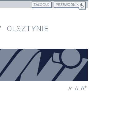
ZALOGUJ
PRZEWODNIK
 OLSZTYNIE
+
A
-
A
A