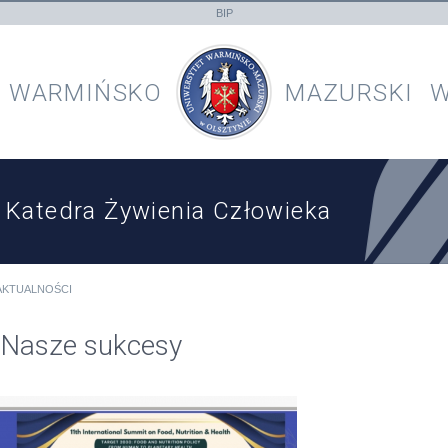
BIP
WARMIŃSKO
MAZURSKI
W
Katedra Żywienia Człowieka
AKTUALNOŚCI
Nasze sukcesy