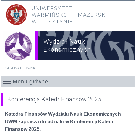
Przejdź do treści
Przejdź do menu głównego
UNIWERSYTET
WARMIŃSKO
-
MAZURSKI
W OLSZTYNIE
Wydział Nauk
Ekonomicznych
STRONA GŁÓWNA
Jesteś tutaj
Menu główne
Konferencja Katedr Finansów 2025
Katedra Finansów Wydziału Nauk Ekonomicznych
UWM zaprasza do udziału w Konferencji Katedr
Finansów 2025.