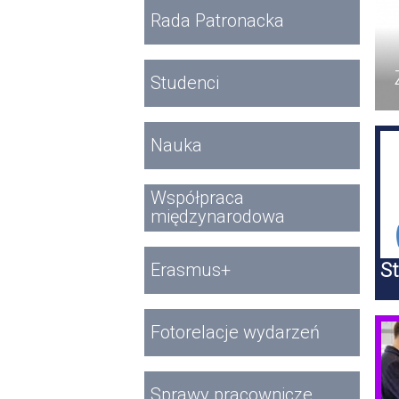
Rada Patronacka
Studenci
Nauka
Współpraca
międzynarodowa
St
Erasmus+
Fotorelacje wydarzeń
S
Sprawy pracownicze