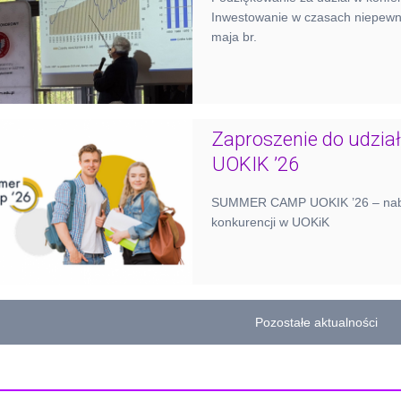
Inwestowanie w czasach niepewnoś
maja br.
Zaproszenie do udz
UOKIK ’26
SUMMER CAMP UOKIK ’26 – nabór
konkurencji w UOKiK
Pozostałe aktualności