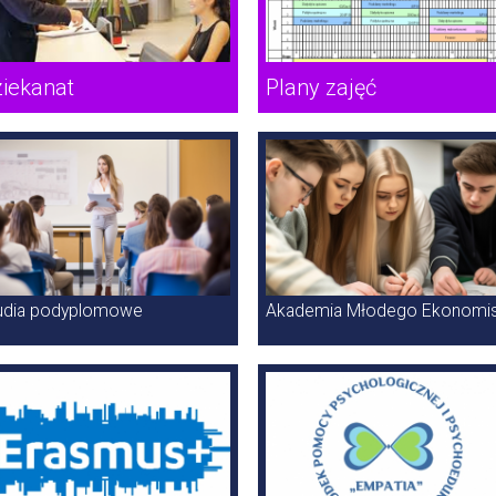
iekanat
Plany zajęć
ierunki
udia podyplomowe
Akademia Młodego Ekonomis