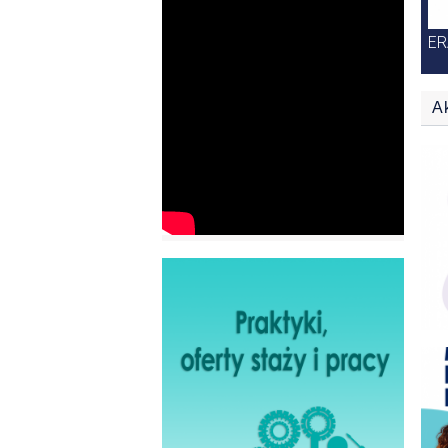
E
A
Plakaty