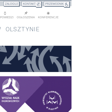
ZALOGUJ
KONTAKT
PRZEWODNIK
POWIEDZI
OGŁOSZENIA
KONFERENCJE
 OLSZTYNIE