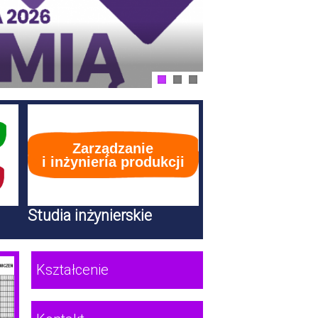
Zarządzanie
i inżynieria produkcji
Studia inżynierskie
Kształcenie