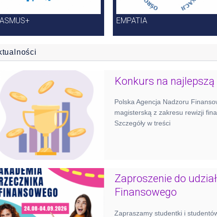
RASMUS+
EMPATIA
ktualności
Konkurs na najlepszą
Polska Agencja Nadzoru Finanso
magisterską z zakresu rewizji fi
Szczegóły w treści
Zaproszenie do udzia
Finansowego
Zapraszamy studentki i studentów