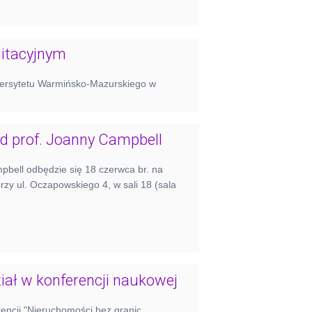
litacyjnym
ersytetu Warmińsko-Mazurskiego w
d prof. Joanny Campbell
pbell odbędzie się 18 czerwca br. na
zy ul. Oczapowskiego 4, w sali 18 (sala
iał w konferencji naukowej
encji "Nieruchomości bez granic.