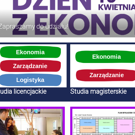
Zapraszamy do udziału!
Ekonomia
Ekonomia
Zarządzanie
Zarządzanie
Logistyka
udia licencjackie
Studia magisterskie
króty