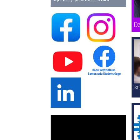
Dz
K
St
Filmy