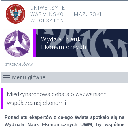
Przejdź do treści
Przejdź do menu głównego
UNIWERSYTET
WARMIŃSKO
-
MAZURSKI
W OLSZTYNIE
Wydział Nauk
Ekonomicznych
STRONA GŁÓWNA
Jesteś tutaj
Menu główne
Międzynarodowa debata o wyzwaniach
współczesnej ekonomii
Ponad stu ekspertów z całego świata spotkało się na
Wydziale Nauk Ekonomicznych UWM, by wspólnie