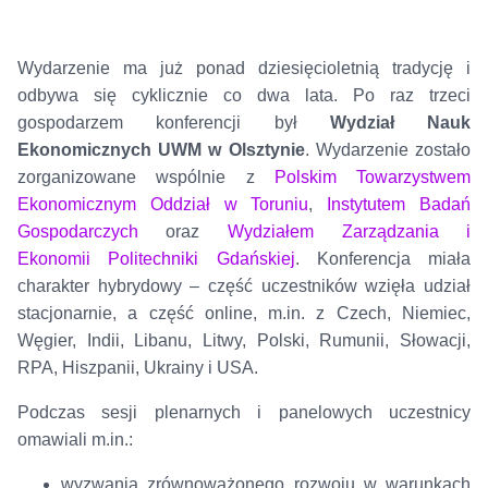
Wydarzenie ma już ponad dziesięcioletnią tradycję i
odbywa się cyklicznie co dwa lata. Po raz trzeci
gospodarzem konferencji był
Wydział Nauk
Ekonomicznych UWM w Olsztynie
. Wydarzenie zostało
zorganizowane wspólnie z
Polskim Towarzystwem
Ekonomicznym Oddział w Toruniu
,
Instytutem Badań
Gospodarczych
oraz
Wydziałem Zarządzania i
Ekonomii
Politechniki Gdańskiej
. Konferencja miała
charakter hybrydowy – część uczestników wzięła udział
stacjonarnie, a część online, m.in. z Czech, Niemiec,
Węgier, Indii, Libanu, Litwy, Polski, Rumunii, Słowacji,
RPA, Hiszpanii, Ukrainy i USA.
Podczas sesji plenarnych i panelowych uczestnicy
omawiali m.in.:
wyzwania zrównoważonego rozwoju w warunkach