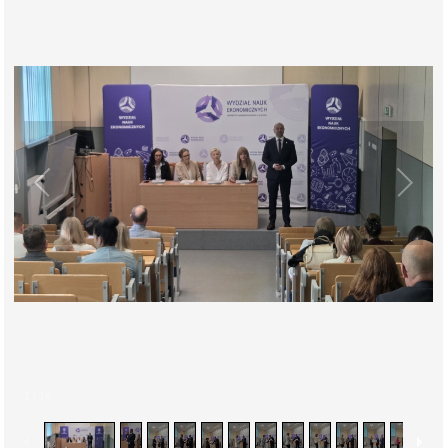
1
/
16