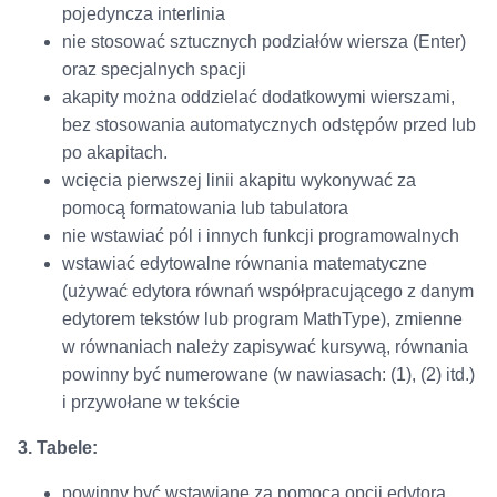
pojedyncza interlinia
nie stosować sztucznych podziałów wiersza (Enter)
oraz specjalnych spacji
akapity można oddzielać dodatkowymi wierszami,
bez stosowania automatycznych odstępów przed lub
po akapitach.
wcięcia pierwszej linii akapitu wykonywać za
pomocą formatowania lub tabulatora
nie wstawiać pól i innych funkcji programowalnych
wstawiać edytowalne równania matematyczne
(używać edytora równań współpracującego z danym
edytorem tekstów lub program MathType), zmienne
w równaniach należy zapisywać kursywą, równania
powinny być numerowane (w nawiasach: (1), (2) itd.)
i przywołane w tekście
3. Tabele:
powinny być wstawiane za pomocą opcji edytora