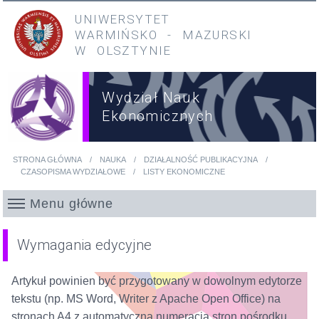
Przejdź do treści
Przejdź do menu głównego
UNIWERSYTET
WARMIŃSKO
-
MAZURSKI
W OLSZTYNIE
Wydział Nauk
Ekonomicznych
STRONA GŁÓWNA
NAUKA
DZIAŁALNOŚĆ PUBLIKACYJNA
Jesteś tutaj
CZASOPISMA WYDZIAŁOWE
LISTY EKONOMICZNE
Menu główne
Wymagania edycyjne
Artykuł powinien być przygotowany w dowolnym edytorze
tekstu (np. MS Word, Writer z Apache Open Office) na
stronach A4 z automatyczną numeracją stron pośrodku