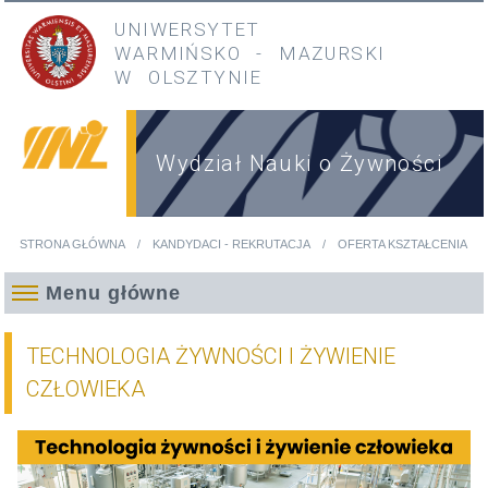
Przejdź do treści
Przejdź do menu głównego
UNIWERSYTET
WARMIŃSKO
-
MAZURSKI
W OLSZTYNIE
Wydział Nauki o Żywności
STRONA GŁÓWNA
KANDYDACI - REKRUTACJA
OFERTA KSZTAŁCENIA
Jesteś tutaj
Menu główne
TECHNOLOGIA ŻYWNOŚCI I ŻYWIENIE
CZŁOWIEKA