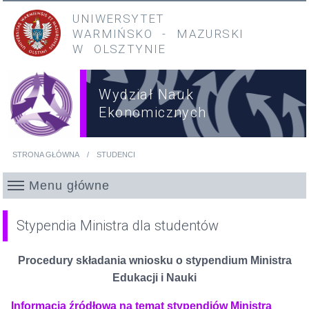
Przejdź do treści
Przejdź do menu głównego
UNIWERSYTET
WARMIŃSKO
-
MAZURSKI
W OLSZTYNIE
Wydział Nauk
Ekonomicznych
STRONA GŁÓWNA
STUDENCI
Jesteś tutaj
Menu główne
Stypendia Ministra dla studentów
Procedury składania wniosku o stypendium Ministra
Edukacji i Nauki
Informacja źródłowa na temat stypendiów Ministra