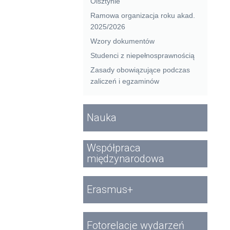
Olsztynie
Ramowa organizacja roku akad.
2025/2026
Wzory dokumentów
Studenci z niepełnosprawnością
Zasady obowiązujące podczas
zaliczeń i egzaminów
Nauka
Współpraca
międzynarodowa
Erasmus+
Fotorelacje wydarzeń