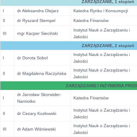
ZARZĄDZANIE, 1 stopień
I
dr Aleksandra Olejarz
Katedra Rynku i Konsumpcji
II
dr Ryszard Stempel
Katedra Finansów
Instytut Nauk o Zarządzaniu i
III
mgr Kacper Sieciński
Jakości
ZARZĄDZANIE, 2 stopień
Instytut Nauk o Zarządzaniu i
I
dr Dorota Sobol
Jakości
Instytut Nauk o Zarządzaniu i
II
dr Magdalena Raczyńska
Jakości
ZARZĄDZANIE I INŻYNIERIA PRO
dr Jarosław Skorwider-
I
Katedra Finansów
Namiotko
Instytut Nauk o Zarządzaniu i
II
dr Cezary Kozłowski
Jakości
Instytut Nauk o Zarządzaniu i
III
dr Adam Wiśniewski
Jakości