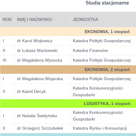
Studia stacjonarne
ROK
IMIĘ I NAZWISKO
JEDNOSTKA
EKONOMIA, 1 stopień
I
dr Karol Wojtowicz
Katedra Polityki Gospodarczej
II
dr Łukasz Markowski
Katedra Finansów
III
dr Magdalena Wysocka
Katedra Polityki Gospodarczej
EKONOMIA, 2 stopień
I
dr Magdalena Wojarska
Katedra Polityki Gospodarczej
Katedra Konkurencyjności
II
dr Kamil Decyk
Gospodarki
LOGISTYKA, 1 stopień
Katedra Konkurencyjności
I
dr Natalia Świdyńska
Gospodarki
II
dr Grzegorz Szczubełek
Katedra Rynku i Konsumpcji