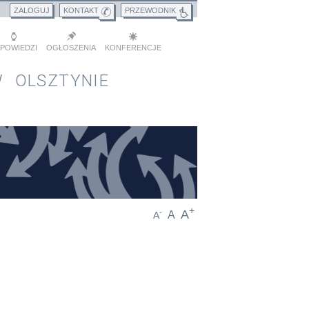
ZALOGUJ
KONTAKT
PRZEWODNIK
POWIEDZI
OGŁOSZENIA
KONFERENCJE
 OLSZTYNIE
+
A
-
A
A