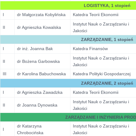
LOGISTYKA, 1 stopień
I
dr Małgorzata Kobylińska
Katedra Teorii Ekonomii
Instytut Nauk o Zarządzaniu i
II
dr Agnieszka Kowalska
Jakości
ZARZĄDZANIE, 1 stopień
I
dr inż. Joanna Bak
Katedra Finansów
Instytut Nauk o Zarządzaniu i
II
dr Bożena Garbowska
Jakości
III
dr Karolina Babuchowska
Katedra Polityki Gospodarczej
ZARZĄDZANIE, 2 stopień
I
dr Agnieszka Zawadzka
Katedra Teorii Ekonomii
Instytut Nauk o Zarządzaniu i
II
dr Joanna Dynowska
Jakości
ZARZĄDZANIE I INŻYNIERIA PRO
dr Katarzyna
Instytut Nauk o Zarządzaniu i
I
Chrobocińska
Jakości