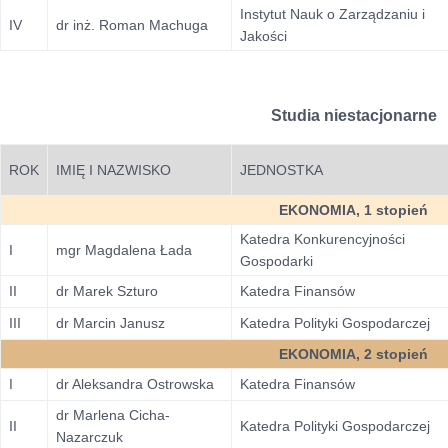
Instytut Nauk o Zarządzaniu i
IV
dr inż. Roman Machuga
Jakości
Studia niestacjonarne
ROK
IMIĘ I NAZWISKO
JEDNOSTKA
EKONOMIA, 1 stopień
Katedra Konkurencyjności
I
mgr Magdalena Łada
Gospodarki
II
dr Marek Szturo
Katedra Finansów
III
dr Marcin Janusz
Katedra Polityki Gospodarczej
EKONOMIA, 2 stopień
I
dr Aleksandra Ostrowska
Katedra Finansów
dr Marlena Cicha-
II
Katedra Polityki Gospodarczej
Nazarczuk