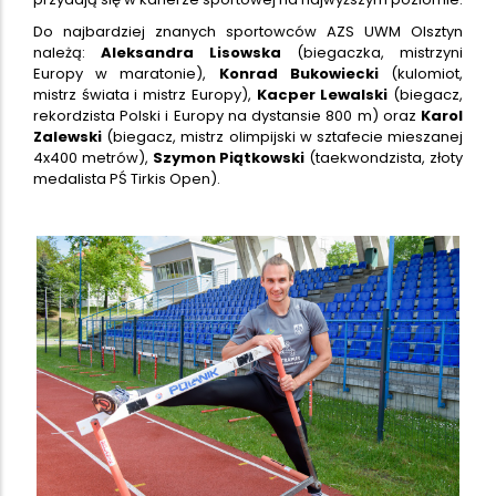
Do najbardziej znanych sportowców AZS UWM Olsztyn
należą:
Aleksandra Lisowska
(biegaczka, mistrzyni
Europy w maratonie),
Konrad Bukowiecki
(kulomiot,
mistrz świata i mistrz Europy),
Kacper Lewalski
(biegacz,
rekordzista Polski i Europy na dystansie 800 m) oraz
Karol
Zalewski
(biegacz, mistrz olimpijski w sztafecie mieszanej
4x400 metrów),
Szymon Piątkowski
(taekwondzista, złoty
medalista PŚ Tirkis Open).