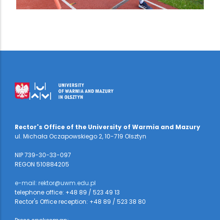
Rector's Office of the University of Warmia and Mazury
ul. Michała Oczapowskiego 2, 10-719 Olsztyn
NIP 739-30-33-097
REGON 510884205
e-mail: rektor@uwm.edu.pl
telephone office: +48 89 / 523 49 13
Rector's Office reception: +48 89 / 523 38 80