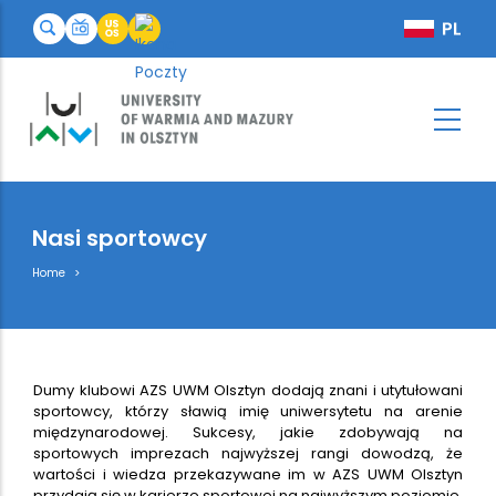
Nasi sportowcy
Breadcrumb
Home
Dumy klubowi AZS UWM Olsztyn dodają znani i utytułowani
sportowcy, którzy sławią imię uniwersytetu na arenie
międzynarodowej. Sukcesy, jakie zdobywają na
sportowych imprezach najwyższej rangi dowodzą, że
wartości i wiedza przekazywane im w AZS UWM Olsztyn
przydają się w karierze sportowej na najwyższym poziomie.