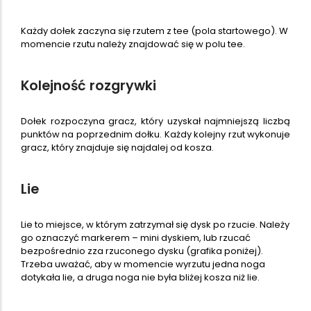
Każdy dołek zaczyna się rzutem z tee (pola startowego). W
momencie rzutu należy znajdować się w polu tee.
Kolejność rozgrywki
Dołek rozpoczyna gracz, który uzyskał najmniejszą liczbą
punktów na poprzednim dołku. Każdy kolejny rzut wykonuje
gracz, który znajduje się najdalej od kosza.
Lie
Lie to miejsce, w którym zatrzymał się dysk po rzucie. Należy
go oznaczyć markerem – mini dyskiem, lub rzucać
bezpośrednio zza rzuconego dysku (grafika poniżej).
Trzeba uważać, aby w momencie wyrzutu jedna noga
dotykała lie, a druga noga nie była bliżej kosza niż lie.