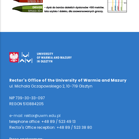
Rector's Office of the University of Warmia and Mazury
ul. Michała Oczapowskiego 2, 10-719 Olsztyn
NIP 739-30-33-097
REGON 510884205
e-mail: rektor@uwm.edu.pl
telephone office: +48 89 / 523 49 13
Rector's Office reception: +48 89 / 523 38 80