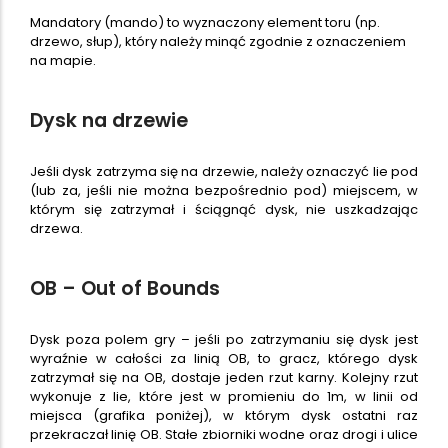
Mandatory (mando) to wyznaczony element toru (np.
drzewo, słup), który należy minąć zgodnie z oznaczeniem
na mapie.
Dysk na drzewie
Jeśli dysk zatrzyma się na drzewie, należy oznaczyć lie pod
(lub za, jeśli nie można bezpośrednio pod) miejscem, w
którym się zatrzymał i ściągnąć dysk, nie uszkadzając
drzewa.
OB – Out of Bounds
Dysk poza polem gry – jeśli po zatrzymaniu się dysk jest
wyraźnie w całości za linią OB, to gracz, którego dysk
zatrzymał się na OB, dostaje jeden rzut karny. Kolejny rzut
wykonuje z lie, które jest w promieniu do 1m, w linii od
miejsca (grafika poniżej), w którym dysk ostatni raz
przekraczał linię OB. Stałe zbiorniki wodne oraz drogi i ulice