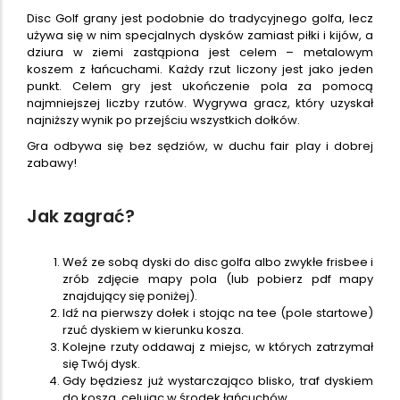
Disc Golf grany jest podobnie do tradycyjnego golfa, lecz
używa się w nim specjalnych dysków zamiast piłki i kijów, a
dziura w ziemi zastąpiona jest celem – metalowym
koszem z łańcuchami. Każdy rzut liczony jest jako jeden
punkt. Celem gry jest ukończenie pola za pomocą
najmniejszej liczby rzutów. Wygrywa gracz, który uzyskał
najniższy wynik po przejściu wszystkich dołków.
Gra odbywa się bez sędziów, w duchu fair play i dobrej
zabawy!
Jak zagrać?
Weź ze sobą dyski do disc golfa albo zwykłe frisbee i
zrób zdjęcie mapy pola (lub pobierz pdf mapy
znajdujący się poniżej).
Idź na pierwszy dołek i stojąc na tee (pole startowe)
rzuć dyskiem w kierunku kosza.
Kolejne rzuty oddawaj z miejsc, w których zatrzymał
się Twój dysk.
Gdy będziesz już wystarczająco blisko, traf dyskiem
do kosza, celując w środek łańcuchów.