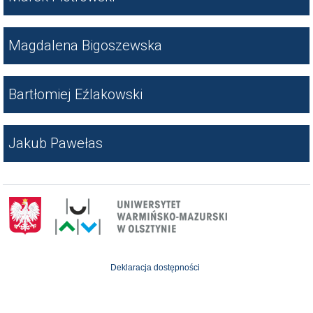
Magdalena Bigoszewska
Bartłomiej Eźlakowski
Jakub Pawełas
Deklaracja dostępności