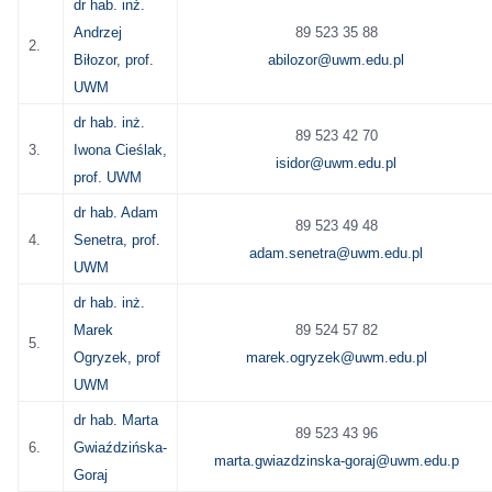
dr hab. inż.
Andrzej
89 523 35 88
2.
Biłozor, prof.
abilozor@uwm.edu.pl
UWM
dr hab. inż.
89 523 42 70
3.
Iwona Cieślak,
isidor@uwm.edu.pl
prof. UWM
dr hab. Adam
89 523 49 48
4.
Senetra, prof.
adam.senetra@uwm.edu.pl
UWM
dr hab. inż.
Marek
89 524 57 82
5.
Ogryzek, prof
marek.ogryzek@uwm.edu.pl
UWM
dr hab. Marta
89 523 43 96
6.
Gwiaździńska-
marta.gwiazdzinska-goraj@uwm.edu.p
Goraj