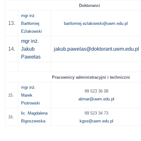
Doktoranci
mgr inż.
13.
Bartłomiej
bartlomiej.ezlakowski@uwm.edu.pl
Eźlakowski
mgr inż.
14.
Jakub
jakub.pawelas@doktorant.uwm.edu.pl
Pawełas
Pracownicy administracyjni i techniczni
mgr inż.
89 523 36 08
15.
Marek
alimar@uwm.edu.pl
Piotrowski
lic. Magdalena
89 523 34 73
16.
Bigoszewska
kgse@uwm.edu.pl