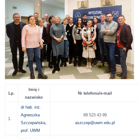
Imię i
Lp.
Nr telefonu/
e-mail
nazwisko
dr hab. inż.
Agnieszka
89 523 43 99
1.
Szczepańska,
aszczep@uwm.edu.pl
prof. UWM