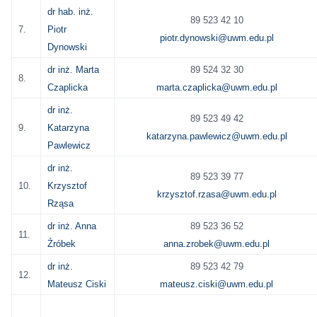
dr hab. inż.
89 523 42 10
7.
Piotr
piotr.dynowski@uwm.edu.pl
Dynowski
dr inż. Marta
89 524 32 30
8.
Czaplicka
marta.czaplicka@uwm.edu.pl
dr inż.
89 523 49 42
9.
Katarzyna
katarzyna.pawlewicz@uwm.edu.pl
Pawlewicz
dr inż.
89 523 39 77
10.
Krzysztof
krzysztof.rzasa@uwm.edu.pl
Rząsa
dr inż. Anna
89 523 36 52
11.
Źróbek
anna.zrobek@uwm.edu.pl
dr inż.
89 523 42 79
12.
Mateusz Ciski
mateusz.ciski@uwm.edu.pl