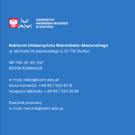
Rektorat Uniwersytetu Warmińsko-Mazurskiego
ul. Michała Oczapowskiego 2, 10-719 Olsztyn
NIP 739-30-33-097
REGON 510884205
e-mail: rektor@uwm.edu.pl
biuro numerów: +48 89 / 523 49 13
recepcja rektoratu: +48 89 / 523 38 80
Rzecznik prasowy:
e-mail: rzecznik@uwm.edu.pl