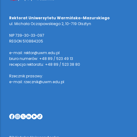
Rektorat Uniwersytetu Warmińsko-Mazurskiego
ul. Michała Oczapowskiego 2, 10-719 Olsztyn
NIP 739-30-33-097
REGON 510884205
e-mail: rektor@uwm.edu.pl
biuro numerów: +48 89 / 523 49 13
recepcja rektoratu: +48 89 / 523 38 80
Rzecznik prasowy:
e-mail: rzecznik@uwm.edu.pl