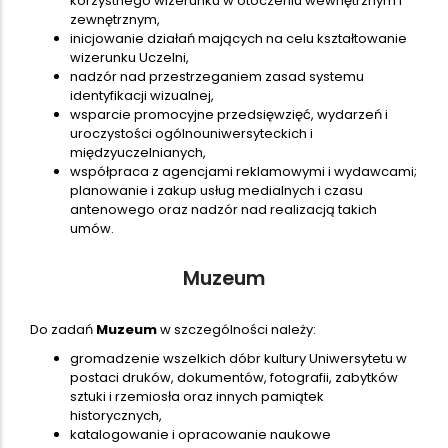
korzystnego wizerunku w otoczeniu wewnętrznym i
zewnętrznym,
inicjowanie działań mających na celu kształtowanie
wizerunku Uczelni,
nadzór nad przestrzeganiem zasad systemu
identyfikacji wizualnej,
wsparcie promocyjne przedsięwzięć, wydarzeń i
uroczystości ogólnouniwersyteckich i
międzyuczelnianych,
współpraca z agencjami reklamowymi i wydawcami;
planowanie i zakup usług medialnych i czasu
antenowego oraz nadzór nad realizacją takich
umów.
Muzeum
Do zadań
Muzeum
w szczególności należy:
gromadzenie wszelkich dóbr kultury Uniwersytetu w
postaci druków, dokumentów, fotografii, zabytków
sztuki i rzemiosła oraz innych pamiątek
historycznych,
katalogowanie i opracowanie naukowe