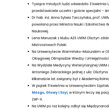
Tysiące młodych ludzi odwiedziło 3 kwietni
przedstawiciele uczelni i goście specjalni – An
Dr hab. inż. Anna Sylwia Tarczyńska, prof. 
powołana przez Ministra Nauki i Szkolnictwa W
Naukowej.
Lena Maruszak z klubu AZS UWM Olsztyn zdob
Mistrzostwach Polski.
Na Uniwersytecie Warmińsko-Mazurskim w Ols
Okręgowej Olimpiadzie Wiedzy i Umiejętności 
Na Wydziale Medycyny Weterynaryjnej UWM odb
Antoniego Żebrackiego jednej z ulic Olsztyna
kilkanaście lat związany był z Akademią Roln
W piątek 11 kwietnia w Uniwersyteckim Szpita
Mózgu, Głowy i Szyi
, w którym leczy się pa
ZAP-X.
Na UWM po raz kolejny odbył się Międzynar