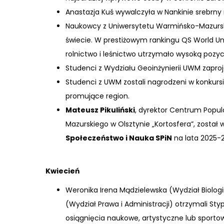
Anastazja Kuś wywalczyła w Nankinie srebrny
Naukowcy z Uniwersytetu Warmińsko-Mazursk
świecie. W prestiżowym rankingu QS World Un
rolnictwo i leśnictwo utrzymało wysoką pozyc
Studenci z Wydziału Geoinżynierii UWM zaproj
Studenci z UWM zostali nagrodzeni w konkursi
promujące region.
Mateusz Pikuliński
, dyrektor Centrum Popul
Mazurskiego w Olsztynie „Kortosfera”, zost
Społeczeństwo i Nauka SPiN
na lata 2025-
Kwiecień
Weronika Irena Mądzielewska (Wydział Biologii 
(Wydział Prawa i Administracji) otrzymali St
osiągnięcia naukowe, artystyczne lub sporto