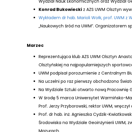
Wydział Nauk Ekonomicznych oraz Wydział Geo
Konrad Bukowiecki
z AZS UWM Olsztyn wywal
Wykładem dr hab. Marioli Wołk, prof. UWM z
„Naukowych śród na UWM”. Organizatorem sp
Marzec
Reprezentująca klub AZS UWM Olsztyn Anastaz
Olsztyńskiej na najpopularniejszych sport
UWM podpisał porozumienie z Centralnym Bi
Na uczelni po raz pierwszy obchodzono Świato
Na Wydziale Sztuki otwarto nową Pracownię G
W środę 5 marca Uniwersytet Warmińsko-Mazu
Prof. Jerzy Przyborowski, rektor UWM, wręcz
Prof. dr hab. inż. Agnieszka Cydzik-Kwiatkows
Środowiska na Wydziale Geoinżynierii UWM, z
Mazurach.