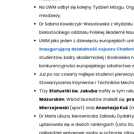
Na UWM odbył się kolejny Tydzień Mózgu. Organ
młodzieży.
Dr Sabina Kowalczyk-Wesołowska z Wydziału
białostockiego oddziału Polskiej Akademii Na
UWM jako jeden z dziewięciu europejskich u
inaugurującą działalność sojuszu Challe
studentów, kadry akademickiej i środowiska na
konkurencyjności europejskiego szkolnictwa 
Już po raz czwarty najlepsi studenci pierwsz
Stowarzyszenia Inżynierów i Techników Mecha
Trzy
Statuetki św. Jakuba
trafiły w tym ro
Mazurskim
. Wśród laureatów znaleźli się:
pro
Mierzejewski
(sport) oraz
Anastazja Kuś
(m
Dr Maria Libura, kierowniczka Zakładu Dydak
uplasowała się w dwóch rankingach (Lista Stu
najbardziej wpływowe osoby w ochronie zdro