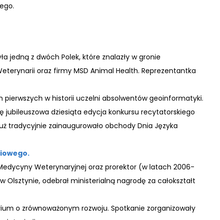
ego.
ła jedną z dwóch Polek, które znalazły w gronie
Weterynarii oraz firmy MSD Animal Health. Reprezentantka
pierwszych w historii uczelni absolwentów geoinformatyki.
jubileuszowa dziesiąta edycja konkursu recytatorskiego
o już tradycyjnie zainaugurowało obchody Dnia Języka
ciowego.
u Medycyny Weterynaryjnej oraz prorektor (w latach 2006-
Olsztynie, odebrał ministerialną nagrodę za całokształt
ium o zrównoważonym rozwoju. Spotkanie zorganizowały