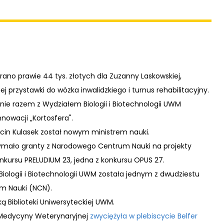
brano prawie 44 tys. złotych dla Zuzanny Laskowskiej,
ej przystawki do wózka inwalidzkiego i turnus rehabilitacyjny.
ie razem z Wydziałem Biologii i Biotechnologii UWM
nowacji „Kortosfera".
in Kulasek został nowym ministrem nauki.
ymało granty z Narodowego Centrum Nauki na projekty
nkursu PRELUDIUM 23, jedna z konkursu OPUS 27.
 Biologii i Biotechnologii UWM została jednym z dwudziestu
m Nauki (NCN).
ą Biblioteki Uniwersyteckiej UWM.
łu Medycyny Weterynaryjnej
zwyciężyła w plebiscycie Belfer