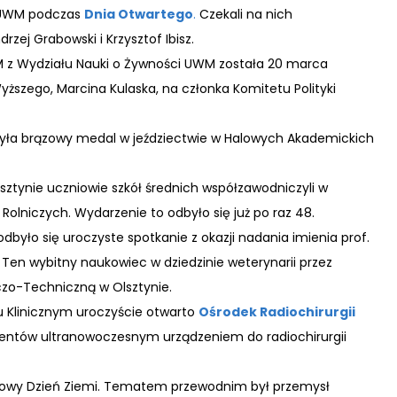
a UWM podczas
Dnia Otwartego
.
Czekali na nich
drzej Grabowski i Krzysztof Ibisz.
UWM z Wydziału Nauki o Żywności UWM została 20 marca
yższego, Marcina Kulaska, na członka Komitetu Polityki
yła brązowy medal w jeździectwie w Halowych Akademickich
ztynie uczniowie szkół średnich współzawodniczyli w
Rolniczych. Wydarzenie to odbyło się już po raz 48.
yło się uroczyste spotkanie z okazji nadania imienia prof.
. Ten wybitny naukowiec w dziedzinie weterynarii przez
iczo-Techniczną w Olsztynie.
lu Klinicznym uroczyście otwarto
Ośrodek Radiochirurgii
cjentów ultranowoczesnym urządzeniem do radiochirurgii
odowy Dzień Ziemi. Tematem przewodnim był przemysł