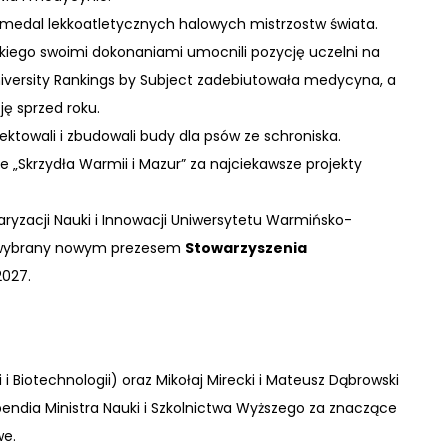
 medal lekkoatletycznych halowych mistrzostw świata.
iego swoimi dokonaniami umocnili pozycję uczelni na
iversity Rankings by Subject zadebiutowała medycyna, a
ję sprzed roku.
ektowali i zbudowali budy dla psów ze schroniska.
e „Skrzydła Warmii i Mazur” za najciekawsze projekty
aryzacji Nauki i Innowacji Uniwersytetu Warmińsko-
ał wybrany nowym prezesem
Stowarzyszenia
2027.
i Biotechnologii) oraz Mikołaj Mirecki i Mateusz Dąbrowski
ypendia Ministra Nauki i Szkolnictwa Wyższego za znaczące
we.