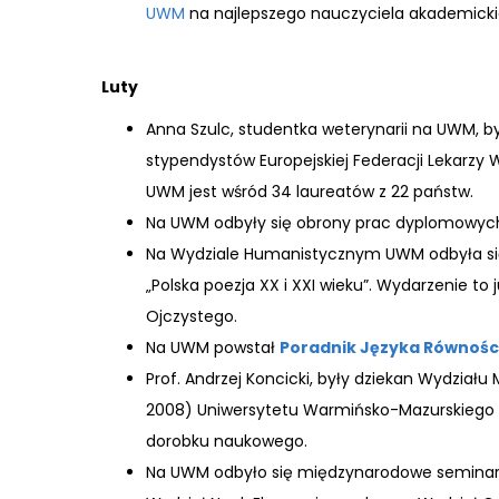
UWM
na najlepszego nauczyciela akademicki
Luty
Anna Szulc, studentka weterynarii na UWM, by
stypendystów Europejskiej Federacji Lekarzy 
UWM jest wśród 34 laureatów z 22 państw.
Na UWM odbyły się obrony prac dyplomowych 
Na Wydziale Humanistycznym UWM odbyła się 
„Polska poezja XX i XXI wieku”. Wydarzenie t
Ojczystego.
Na UWM powstał
Poradnik Języka Równoś
Prof. Andrzej Koncicki, były dziekan Wydział
2008) Uniwersytetu Warmińsko-Mazurskiego w 
dorobku naukowego.
Na UWM odbyło się międzynarodowe seminar