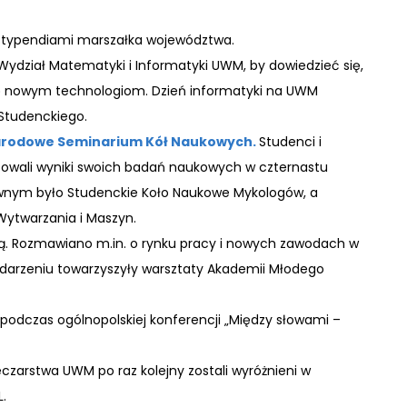
i stypendiami marszałka województwa.
Wydział Matematyki i Informatyki UWM, by dowiedzieć się,
 się nowym technologiom. Dzień informatyki na UWM
Studenckiego.
arodowe Seminarium Kół Naukowych.
Studenci i
entowali wyniki swoich badań naukowych w czternastu
wnym było Studenckie Koło Naukowe Mykologów, a
Wytwarzania i Maszyn.
ią. Rozmawiano m.in. o rynku pracy i nowych zawodach w
ydarzeniu towarzyszyły warsztaty Akademii Młodego
ku podczas ogólnopolskiej konferencji „Między słowami –
zarstwa UWM po raz kolejny zostali wyróżnieni w
.