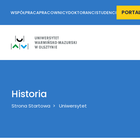
PORTA
WSPÓŁPRACA
PRACOWNICY
DOKTORANCI
STUDENCI
Historia
Breadcrumb
Strona Startowa
Uniwersytet