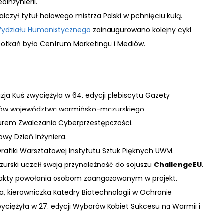
inżynierii.
czył tytuł halowego mistrza Polski w pchnięciu kulą.
 Wydziału Humanistycznego
zainaugurowano kolejny cykl
otkań było Centrum Marketingu i Mediów.
ja Kuś zwyciężyła w 64. edycji plebiscytu Gazety
owców województwa warmińsko-mazurskiego.
urem Zwalczania Cyberprzestępczości.
wy Dzień Inżyniera.
rafiki Warsztatowej Instytutu Sztuk Pięknych UWM.
rski uczcił swoją przynależność do sojuszu
ChallengeEU
.
ył akty powołania osobom zaangażowanym w projekt.
ka, kierowniczka Katedry Biotechnologii w Ochronie
wyciężyła w 27. edycji Wyborów Kobiet Sukcesu na Warmii i