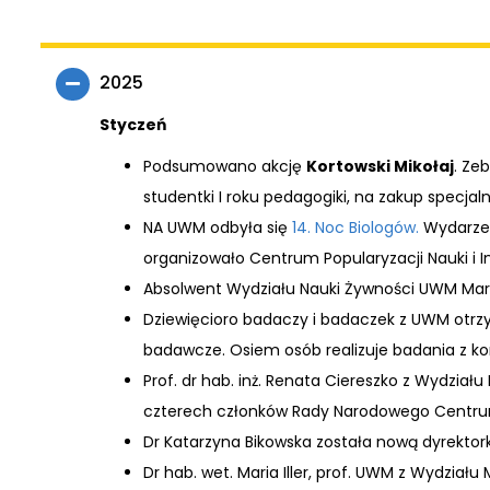
2025
Styczeń
Podsumowano akcję
Kortowski Mikołaj
. Ze
studentki I roku pedagogiki, na zakup specjaln
NA UWM odbyła się
14. Noc Biologów.
Wydarzen
organizowało Centrum Popularyzacji Nauki i In
Absolwent Wydziału Nauki Żywności UWM Marc
Dziewięcioro badaczy i badaczek z UWM otrz
badawcze. Osiem osób realizuje badania z ko
Prof. dr hab. inż. Renata Ciereszko z Wydziału
czterech członków Rady Narodowego Centru
Dr Katarzyna Bikowska została nową dyrektork
Dr hab. wet. Maria Iller, prof. UWM z Wydzia