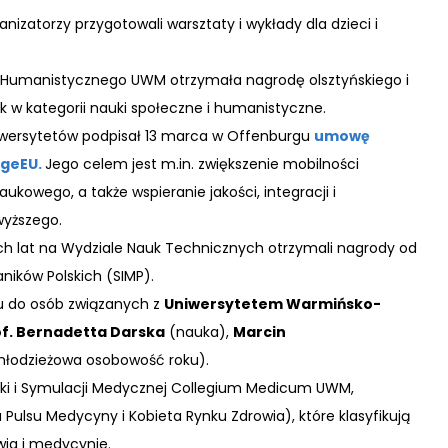
izatorzy przygotowali warsztaty i wykłady dla dzieci i
 Humanistycznego UWM otrzymała nagrodę olsztyńskiego i
uk w kategorii nauki społeczne i humanistyczne.
niwersytetów podpisał 13 marca w Offenburgu
umowę
ngeEU.
Jego celem jest m.in. zwiększenie mobilności
ukowego, a także wspieranie jakości, integracji i
wyższego.
ych lat na Wydziale Nauk Technicznych otrzymali nagrody od
ników Polskich (SIMP).
ku do osób związanych z
Uniwersytetem Warmińsko-
f. Bernadetta Darska
(nauka),
Marcin
łodzieżowa osobowość roku).
tyki i Symulacji Medycznej Collegium Medicum UWM,
 Pulsu Medycyny i Kobieta Rynku Zdrowia), które klasyfikują
wia i medycynie.