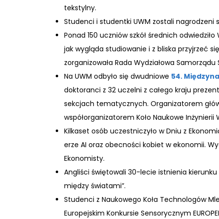
tekstylny.
Studenci i studentki UWM zostali nagrodzen
Ponad 150 uczniów szkół średnich odwiedziło 
jak wygląda studiowanie i z bliska przyjrzeć
zorganizowała Rada Wydziałowa Samorządu 
Na UWM odbyło się dwudniowe
54. Międzyn
doktoranci z 32 uczelni z całego kraju prez
sekcjach tematycznych. Organizatorem głó
współorganizatorem Koło Naukowe Inżynierii 
Kilkaset osób uczestniczyło w Dniu z Ekonom
erze AI oraz obecności kobiet w ekonomii. W
Ekonomisty.
Angliści świętowali 30-lecie istnienia kierun
między światami”.
Studenci z Naukowego Koła Technologów Mlec
Europejskim Konkursie Sensorycznym EUROPEL