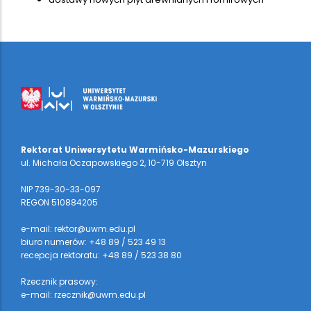
Rektorat Uniwersytetu Warmińsko-Mazurskiego
ul. Michała Oczapowskiego 2, 10-719 Olsztyn
NIP 739-30-33-097
REGON 510884205
e-mail: rektor@uwm.edu.pl
biuro numerów: +48 89 / 523 49 13
recepcja rektoratu: +48 89 / 523 38 80
Rzecznik prasowy:
e-mail: rzecznik@uwm.edu.pl