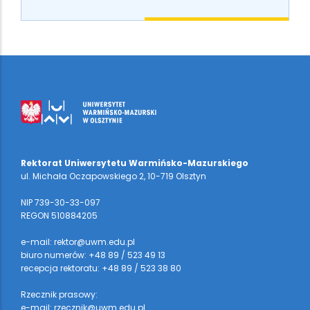
Rektorat Uniwersytetu Warmińsko-Mazurskiego
ul. Michała Oczapowskiego 2, 10-719 Olsztyn
NIP 739-30-33-097
REGON 510884205
e-mail: rektor@uwm.edu.pl
biuro numerów: +48 89 / 523 49 13
recepcja rektoratu: +48 89 / 523 38 80
Rzecznik prasowy:
e-mail: rzecznik@uwm.edu.pl