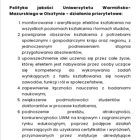
Polityka jakości Uniwersytetu Warmińsko-
Mazurskiego w Olsztynie - działania priorytetowe:
monitorowanie i weryfikacja efektów kształcenia na
wszystkich poziomach kształcenia i formach studiów,
powiązanie obszarów kształcenia z potrzebami
społecznymi i gospodarczymi kraju oraz regionu, z
jednoczesnym podniesieniem stopnia
przygotowania absolwentów,
upowszechnienie idei uczenia się przez całe życie,
której efektem jest nabywanie przez osoby uczące
się kompetencji do wykonywania zadań
wynikających z faktu kształtowania się nowych
zawodów, funkcji i ról w społeczeństwie,
zapewnienie łączności nauczania z badaniami
naukowymi,
zwiększenie podmiotowości studentów i
doktorantów w procesie kształcenia,
podnoszenie prestiżu, atrakcyjności,
konkurencyjności UWM na krajowym i zagranicznym
rynku edukacyjnym, poprzez podjęcie działań
zmierzających do uzyskania certyfikatów i wyróżnień,
przyznawanych przez instytucje akredytujące