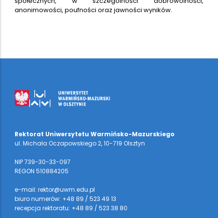
społecznych, w szczególności dobrowolności,
anonimowości, poufności oraz jawności wyników.
Rektorat Uniwersytetu Warmińsko-Mazurskiego
ul. Michała Oczapowskiego 2, 10-719 Olsztyn
NIP 739-30-33-097
REGON 510884205
e-mail: rektor@uwm.edu.pl
biuro numerów: +48 89 / 523 49 13
recepcja rektoratu: +48 89 / 523 38 80