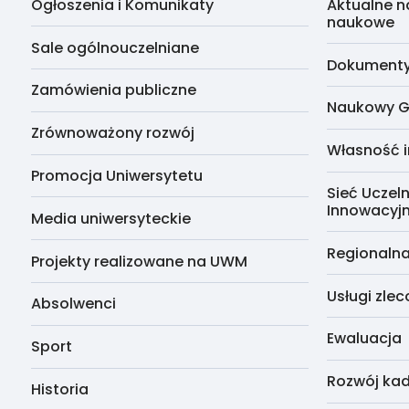
Ogłoszenia i Komunikaty
Aktualne n
naukowe
Sale ogólnouczelniane
Dokumenty 
Zamówienia publiczne
Naukowy G
Zrównoważony rozwój
Własność i
Promocja Uniwersytetu
Sieć Uczeln
Innowacyj
Media uniwersyteckie
Regionalna
Projekty realizowane na UWM
Usługi zle
Absolwenci
Ewaluacja
Sport
Rozwój kad
Historia