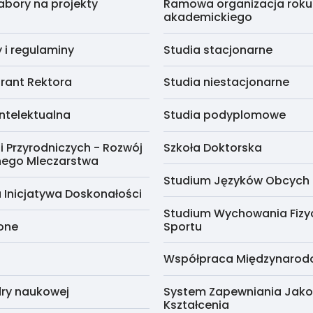
abory na projekty
Ramowa organizacja roku
akademickiego
i regulaminy
Studia stacjonarne
rant Rektora
Studia niestacjonarne
ntelektualna
Studia podyplomowe
i Przyrodniczych - Rozwój
Szkoła Doktorska
nego Mleczarstwa
Studium Języków Obcych
 Inicjatywa Doskonałości
Studium Wychowania Fizy
cone
Sportu
Współpraca Międzynaro
ry naukowej
System Zapewniania Jako
Kształcenia