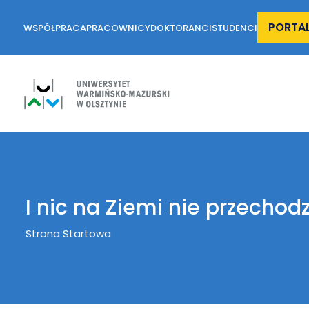
PORTA
WSPÓŁPRACA
PRACOWNICY
DOKTORANCI
STUDENCI
I nic na Ziemi nie przechodz
Breadcrumb
Strona Startowa