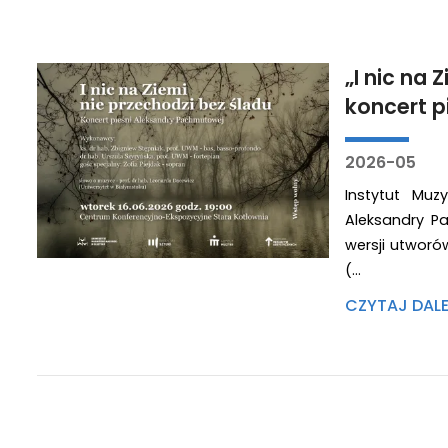
„I nic na 
koncert p
2026-05
Instytut Muz
Aleksandry P
wersji utworó
(…
CZYTAJ DAL