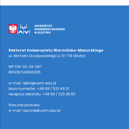
Rektorat Uniwersytetu Warmińsko-Mazurskiego
ul. Michała Oczapowskiego 2, 10-719 Olsztyn
NIP 739-30-33-097
REGON 510884205
e-mail: rektor@uwm.edu.pl
biuro numerów: +48 89 / 523 49 13
recepcja rektoratu: +48 89 / 523 38 80
Rzecznik prasowy:
e-mail: rzecznik@uwm.edu.pl