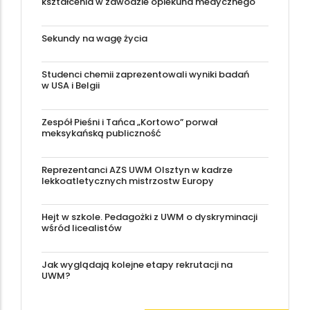
kształcenia w zawodzie opiekuna medycznego
Sekundy na wagę życia
Studenci chemii zaprezentowali wyniki badań
w USA i Belgii
Zespół Pieśni i Tańca „Kortowo” porwał
meksykańską publiczność
Reprezentanci AZS UWM Olsztyn w kadrze
lekkoatletycznych mistrzostw Europy
Hejt w szkole. Pedagożki z UWM o dyskryminacji
wśród licealistów
Jak wyglądają kolejne etapy rekrutacji na
UWM?