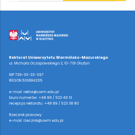
Rektorat Uniwersytetu Warmińsko-Mazurskiego
ul. Michała Oczapowskiego 2, 10-719 Olsztyn
NIP 739-30-33-097
REGON 510884205
e-mail: rektor@uwm.edu.pl
biuro numerów: +48 89 / 523 49 13
recepcja rektoratu: +48 89 / 523 38 80
Rzecznik prasowy:
e-mail: rzecznik@uwm.edu.pl