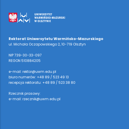
Rektorat Uniwersytetu Warmińsko-Mazurskiego
ul. Michała Oczapowskiego 2, 10-719 Olsztyn
NIP 739-30-33-097
REGON 510884205
e-mail: rektor@uwm.edu.pl
biuro numerów: +48 89 / 523 49 13
recepcja rektoratu: +48 89 / 523 38 80
Rzecznik prasowy:
e-mail: rzecznik@uwm.edu.pl