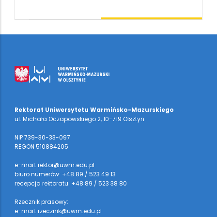
Rektorat Uniwersytetu Warmińsko-Mazurskiego
ul. Michała Oczapowskiego 2, 10-719 Olsztyn
NIP 739-30-33-097
REGON 510884205
e-mail: rektor@uwm.edu.pl
biuro numerów: +48 89 / 523 49 13
recepcja rektoratu: +48 89 / 523 38 80
Rzecznik prasowy:
e-mail: rzecznik@uwm.edu.pl