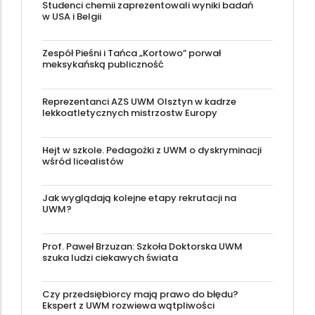
Studenci chemii zaprezentowali wyniki badań
w USA i Belgii
Zespół Pieśni i Tańca „Kortowo” porwał
meksykańską publiczność
Reprezentanci AZS UWM Olsztyn w kadrze
lekkoatletycznych mistrzostw Europy
Hejt w szkole. Pedagożki z UWM o dyskryminacji
wśród licealistów
Jak wyglądają kolejne etapy rekrutacji na
UWM?
Prof. Paweł Brzuzan: Szkoła Doktorska UWM
szuka ludzi ciekawych świata
Czy przedsiębiorcy mają prawo do błędu?
Ekspert z UWM rozwiewa wątpliwości