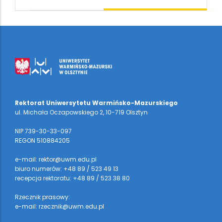
Rektorat Uniwersytetu Warmińsko-Mazurskiego
ul. Michała Oczapowskiego 2, 10-719 Olsztyn
NIP 739-30-33-097
REGON 510884205
e-mail: rektor@uwm.edu.pl
biuro numerów: +48 89 / 523 49 13
recepcja rektoratu: +48 89 / 523 38 80
Rzecznik prasowy:
e-mail: rzecznik@uwm.edu.pl