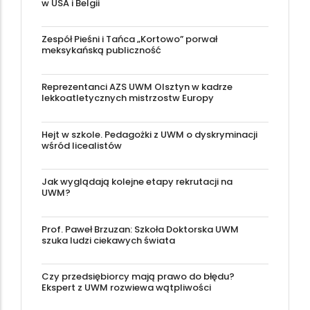
w USA i Belgii
Zespół Pieśni i Tańca „Kortowo” porwał
meksykańską publiczność
Reprezentanci AZS UWM Olsztyn w kadrze
lekkoatletycznych mistrzostw Europy
Hejt w szkole. Pedagożki z UWM o dyskryminacji
wśród licealistów
Jak wyglądają kolejne etapy rekrutacji na
UWM?
Prof. Paweł Brzuzan: Szkoła Doktorska UWM
szuka ludzi ciekawych świata
Czy przedsiębiorcy mają prawo do błędu?
Ekspert z UWM rozwiewa wątpliwości