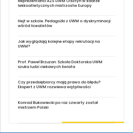
Reprezentanci AZS UWM Olsztyn w kadrze
lekkoatletycznych mistrzostw Europy
Hejt w szkole. Pedagożki z UWM o dyskryminacji
wśród licealistów
Jak wyglądają kolejne etapy rekrutacji na
UWM?
Prof. Paweł Brzuzan: Szkoła Doktorska UWM
szuka ludzi ciekawych świata
Czy przedsiębiorcy mają prawo do błędu?
Ekspert z UWM rozwiewa wątpliwości
Konrad Bukowiecki po raz czwarty został
mistrzem Polski