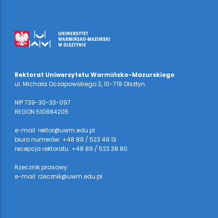
Rektorat Uniwersytetu Warmińsko-Mazurskiego
ul. Michała Oczapowskiego 2, 10-719 Olsztyn
NIP 739-30-33-097
REGON 510884205
e-mail: rektor@uwm.edu.pl
biuro numerów: +48 89 / 523 49 13
recepcja rektoratu: +48 89 / 523 38 80
Rzecznik prasowy:
e-mail: rzecznik@uwm.edu.pl