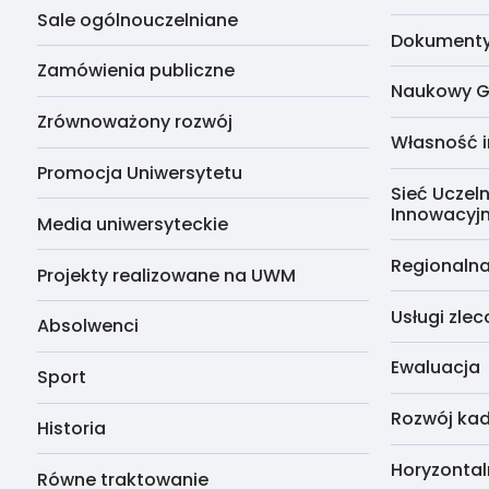
Sale ogólnouczelniane
Dokumenty 
Zamówienia publiczne
Naukowy G
Zrównoważony rozwój
Własność i
Promocja Uniwersytetu
Sieć Uczeln
Innowacyj
Media uniwersyteckie
Regionalna
Projekty realizowane na UWM
Usługi zle
Absolwenci
Ewaluacja
Sport
Rozwój kad
Historia
Horyzontal
Równe traktowanie