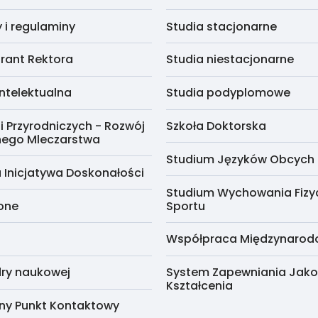
i regulaminy
Studia stacjonarne
rant Rektora
Studia niestacjonarne
ntelektualna
Studia podyplomowe
i Przyrodniczych - Rozwój
Szkoła Doktorska
nego Mleczarstwa
Studium Języków Obcych
 Inicjatywa Doskonałości
Studium Wychowania Fizy
cone
Sportu
Współpraca Międzynaro
ry naukowej
System Zapewniania Jako
Kształcenia
ny Punkt Kontaktowy