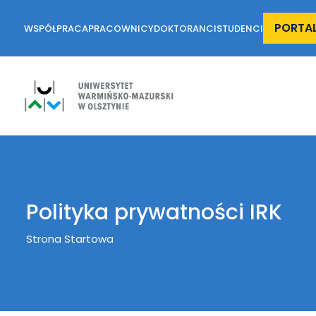
PORTA
WSPÓŁPRACA
PRACOWNICY
DOKTORANCI
STUDENCI
Polityka prywatności IRK
Breadcrumb
Strona Startowa