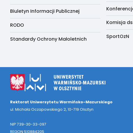
Konferencj
Biuletyn Informacji Publicznej
Komisja ds
RODO
SportOzN
Standardy Ochrony Małoletnich
Rektorat Uniwersytetu Warmińsko-Mazurskiego
ul. Michała Oczapowskiego 2, 10-719 Olsztyn
NIP 739-30-33-097
REGON 510884205