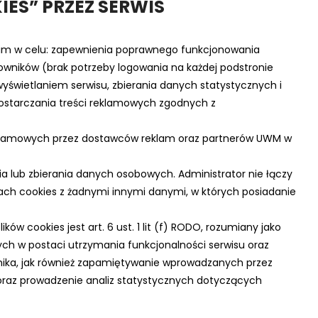
ES” PRZEZ SERWIS
kim w celu: zapewnienia poprawnego funkcjonowania
owników (brak potrzeby logowania na każdej podstronie
yświetlaniem serwisu, zbierania danych statystycznych i
 dostarczania treści reklamowych zgodnych z
eklamowych przez dostawców reklam oraz partnerów UWM w
enia lub zbierania danych osobowych. Administrator nie łączy
ach cookies z żadnymi innymi danymi, w których posiadanie
w cookies jest art. 6 ust. 1 lit (f) RODO, rozumiany jako
ych w postaci utrzymania funkcjonalności serwisu oraz
nika, jak również zapamiętywanie wprowadzanych przez
oraz prowadzenie analiz statystycznych dotyczących