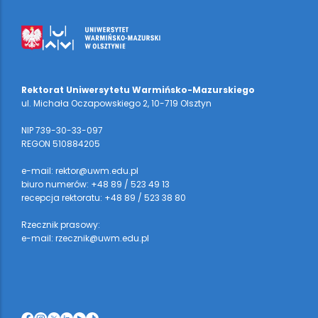
Rektorat Uniwersytetu Warmińsko-Mazurskiego
ul. Michała Oczapowskiego 2, 10-719 Olsztyn
NIP 739-30-33-097
REGON 510884205
e-mail: rektor@uwm.edu.pl
biuro numerów: +48 89 / 523 49 13
recepcja rektoratu: +48 89 / 523 38 80
Rzecznik prasowy:
e-mail: rzecznik@uwm.edu.pl