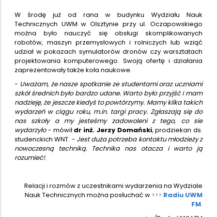
W środę już od rana w budynku Wydziału Nauk
Technicznych UWM w Olsztynie przy ul. Oczapowskiego
można było nauczyć się obsługi skomplikowanych
robotów, maszyn przemysłowych i rolniczych lub wziąć
udział w pokazach symulatorów dronów czy warsztatach
projektowania komputerowego. Swoją ofertę i działania
zaprezentowały także koła naukowe.
-
Uważam, że nasze spotkanie ze studentami oraz uczniami
szkół średnich było bardzo udane. Warto było przyjść i mam
nadzieję, że jeszcze kiedyś to powtórzymy. Mamy kilka takich
wydarzeń w ciągu roku, m.in. targi pracy. Zgłaszają się do
nas szkoły a my jesteśmy zadowoleni z tego, co sie
wydarzyło
- mówił
dr inż. Jerzy Domański
, prodziekan ds.
studenckich WNT. -
Jest duża potrzeba kontaktu młodzieży z
nowoczesną techniką. Technika nas otacza i warto ją
rozumieć!
.
Relacji i rozmów z uczestnikami wydarzenia na Wydziale
Nauk Technicznych można posłuchać w
>>>
Radiu UWM
FM
.