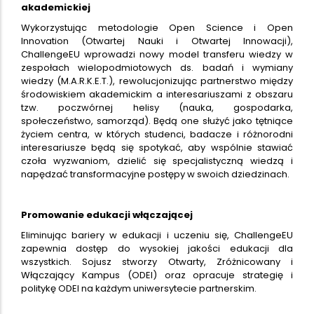
akademickiej
Wykorzystując metodologie Open Science i Open
Innovation (Otwartej Nauki i Otwartej Innowacji),
ChallengeEU wprowadzi nowy model transferu wiedzy w
zespołach wielopodmiotowych ds. badań i wymiany
wiedzy (M.A.R.K.E.T.), rewolucjonizując partnerstwo między
środowiskiem akademickim a interesariuszami z obszaru
tzw. poczwórnej helisy (nauka, gospodarka,
społeczeństwo, samorząd). Będą one służyć jako tętniące
życiem centra, w których studenci, badacze i różnorodni
interesariusze będą się spotykać, aby wspólnie stawiać
czoła wyzwaniom, dzielić się specjalistyczną wiedzą i
napędzać transformacyjne postępy w swoich dziedzinach.
Promowanie edukacji włączającej
Eliminując bariery w edukacji i uczeniu się, ChallengeEU
zapewnia dostęp do wysokiej jakości edukacji dla
wszystkich. Sojusz stworzy Otwarty, Zróżnicowany i
Włączający Kampus (ODEI) oraz opracuje strategię i
politykę ODEI na każdym uniwersytecie partnerskim.