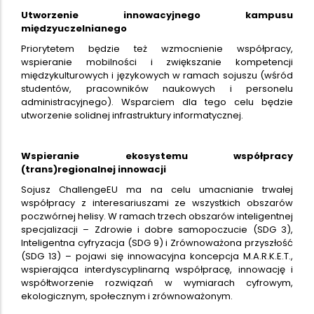
Utworzenie innowacyjnego kampusu
międzyuczelnianego
Priorytetem będzie też wzmocnienie współpracy,
wspieranie mobilności i zwiększanie kompetencji
międzykulturowych i językowych w ramach sojuszu (wśród
studentów, pracowników naukowych i personelu
administracyjnego). Wsparciem dla tego celu będzie
utworzenie solidnej infrastruktury informatycznej.
Wspieranie ekosystemu współpracy
(trans)regionalnej innowacji
Sojusz ChallengeEU ma na celu umacnianie trwałej
współpracy z interesariuszami ze wszystkich obszarów
poczwórnej helisy. W ramach trzech obszarów inteligentnej
specjalizacji – Zdrowie i dobre samopoczucie (SDG 3),
Inteligentna cyfryzacja (SDG 9) i Zrównoważona przyszłość
(SDG 13) – pojawi się innowacyjna koncepcja M.A.R.K.E.T.,
wspierająca interdyscyplinarną współpracę, innowację i
współtworzenie rozwiązań w wymiarach cyfrowym,
ekologicznym, społecznym i zrównoważonym.