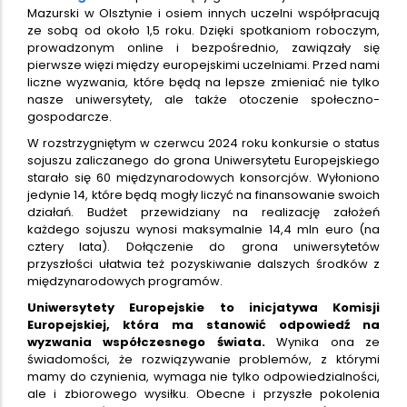
Mazurski w Olsztynie i osiem innych uczelni współpracują
ze sobą od około 1,5 roku. Dzięki spotkaniom roboczym,
prowadzonym online i bezpośrednio, zawiązały się
pierwsze więzi między europejskimi uczelniami. Przed nami
liczne wyzwania, które będą na lepsze zmieniać nie tylko
nasze uniwersytety, ale także otoczenie społeczno-
gospodarcze.
W rozstrzygniętym w czerwcu 2024 roku konkursie o status
sojuszu zaliczanego do grona Uniwersytetu Europejskiego
starało się 60 międzynarodowych konsorcjów. Wyłoniono
jedynie 14, które będą mogły liczyć na finansowanie swoich
działań. Budżet przewidziany na realizację założeń
każdego sojuszu wynosi maksymalnie 14,4 mln euro (na
cztery lata). Dołączenie do grona uniwersytetów
przyszłości ułatwia też pozyskiwanie dalszych środków z
międzynarodowych programów.
Uniwersytety Europejskie to inicjatywa Komisji
Europejskiej, która ma stanowić odpowiedź na
wyzwania współczesnego świata.
Wynika ona ze
świadomości, że rozwiązywanie problemów, z którymi
mamy do czynienia, wymaga nie tylko odpowiedzialności,
ale i zbiorowego wysiłku. Obecne i przyszłe pokolenia