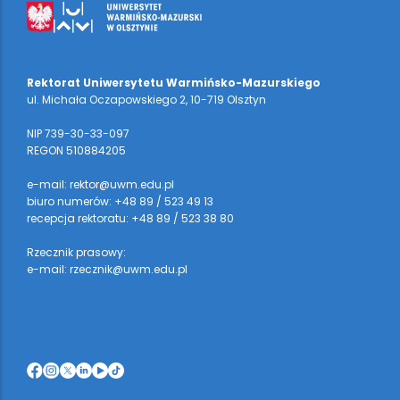
Rektorat Uniwersytetu Warmińsko-Mazurskiego
ul. Michała Oczapowskiego 2, 10-719 Olsztyn
NIP 739-30-33-097
REGON 510884205
e-mail: rektor@uwm.edu.pl
biuro numerów: +48 89 / 523 49 13
recepcja rektoratu: +48 89 / 523 38 80
Rzecznik prasowy:
e-mail: rzecznik@uwm.edu.pl