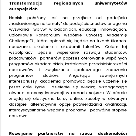
Transformacja regionalnych uniwersytetów
europejskich
Nacisk położony jest na przejście od podejścia
„nastawionego na tematy” do podejścia „nastawionego na
wyzwania i wpływ” w badaniach, edukacji i innowacjach.
Członkowie konsorcjum wspólnie utworzą Akademię
ChallengeEU, która opierać się będzie na trzech filarach:
nauczaniu, szkoleniu i akademii talentów. Celem tej
współpracy będzie wspieranie rozwoju studentów,
pracowników i partnerów poprzez oferowanie wspólnych
programów akademickich, kształcenie przedsiębiorczości
naukowców i zwiększanie społecznego znaczenia
programów studiów. Angażując zewnętrznych
interesariuszy, akademia promować będzie uczenie się
przez całe życie i dzielenie się wiedzą, wzbogacając
otwarte procesy innowacji w ramach sojuszu. W ofercie
znajdą się elastyczne kursy online, zasoby w otwartym
dostępie, alternatywne opcje potwierdzania kwalifikacji,
interdyscyplinarne wspólne programy i podwójne stopnie
naukowe.
Rozwijanie partnerstw na rzecz doskonałości