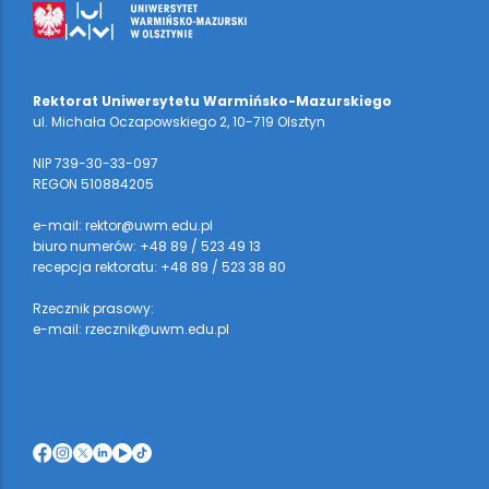
Rektorat Uniwersytetu Warmińsko-Mazurskiego
ul. Michała Oczapowskiego 2, 10-719 Olsztyn
NIP 739-30-33-097
REGON 510884205
e-mail: rektor@uwm.edu.pl
biuro numerów: +48 89 / 523 49 13
recepcja rektoratu: +48 89 / 523 38 80
Rzecznik prasowy:
e-mail: rzecznik@uwm.edu.pl