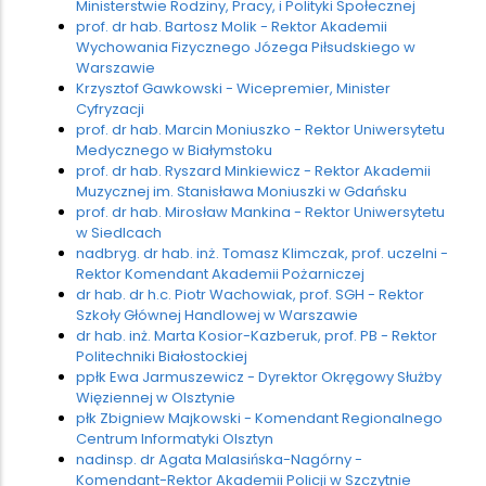
Ministerstwie Rodziny, Pracy, i Polityki Społecznej
prof. dr hab. Bartosz Molik - Rektor Akademii
Wychowania Fizycznego Józega Piłsudskiego w
Warszawie
Krzysztof Gawkowski - Wicepremier, Minister
Cyfryzacji
prof. dr hab. Marcin Moniuszko - Rektor Uniwersytetu
Medycznego w Białymstoku
prof. dr hab. Ryszard Minkiewicz - Rektor Akademii
Muzycznej im. Stanisława Moniuszki w Gdańsku
prof. dr hab. Mirosław Mankina - Rektor Uniwersytetu
w Siedlcach
nadbryg. dr hab. inż. Tomasz Klimczak, prof. uczelni -
Rektor Komendant Akademii Pożarniczej
dr hab. dr h.c. Piotr Wachowiak, prof. SGH - Rektor
Szkoły Głównej Handlowej w Warszawie
dr hab. inż. Marta Kosior-Kazberuk, prof. PB - Rektor
Politechniki Białostockiej
ppłk Ewa Jarmuszewicz - Dyrektor Okręgowy Służby
Więziennej w Olsztynie
płk Zbigniew Majkowski - Komendant Regionalnego
Centrum Informatyki Olsztyn
nadinsp. dr Agata Malasińska-Nagórny -
Komendant-Rektor Akademii Policji w Szczytnie