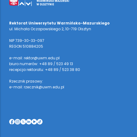
Rektorat Uniwersytetu Warmińsko-Mazurskiego
ul. Michała Oczapowskiego 2, 10-719 Olsztyn
NIP 739-30-33-097
REGON 510884205
e-mail: rektor@uwm.edu.pl
biuro numerów: +48 89 / 523 49 13
recepcja rektoratu: +48 89 / 523 38 80
Rzecznik prasowy:
e-mail: rzecznik@uwm.edu.pl