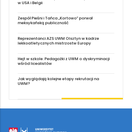
w USA i Belgii
Zespół Pieśni i Tańca „Kortowo” porwał
meksykańską publiczność
Reprezentanci AZS UWM Olsztyn w kadrze
lekkoatletycznych mistrzostw Europy
Hejt w szkole. Pedagożki z UWM o dyskryminacji
wśród licealistów
Jak wyglądają kolejne etapy rekrutacji na
UWM?