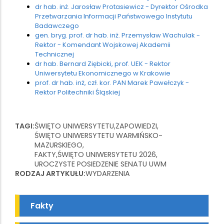
dr hab. inż. Jarosław Protasiewicz - Dyrektor Ośrodka
Przetwarzania Informacji Państwowego Instytutu
Badawczego
gen. bryg. prof. dr hab. inż. Przemysław Wachulak -
Rektor - Komendant Wojskowej Akademii
Technicznej
dr hab. Bernard Ziębicki, prof. UEK - Rektor
Uniwersytetu Ekonomicznego w Krakowie
prof. dr hab. inż, czł. kor. PAN Marek Pawełczyk -
Rektor Politechniki Śląskiej
TAGI
ŚWIĘTO UNIWERSYTETU
ZAPOWIEDZI
ŚWIĘTO UNIWERSYTETU WARMIŃSKO-
MAZURSKIEGO
FAKTY
ŚWIĘTO UNIWERSYTETU 2026
UROCZYSTE POSIEDZENIE SENATU UWM
RODZAJ ARTYKUŁU
WYDARZENIA
Fakty