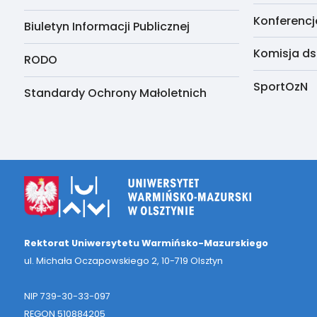
Konferencj
Biuletyn Informacji Publicznej
Komisja ds
RODO
SportOzN
Standardy Ochrony Małoletnich
Rektorat Uniwersytetu Warmińsko-Mazurskiego
ul. Michała Oczapowskiego 2, 10-719 Olsztyn
NIP 739-30-33-097
REGON 510884205