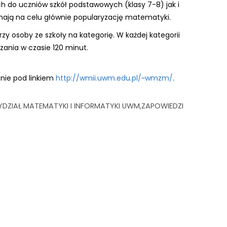
ch do uczniów szkół podstawowych (klasy 7-8) jak i
mają na celu głównie popularyzację matematyki.
zy osoby ze szkoły na kategorię. W każdej kategorii
ania w czasie 120 minut.
onie pod linkiem
http://wmii.uwm.edu.pl/~wmzm/
.
DZIAŁ MATEMATYKI I INFORMATYKI UWM
ZAPOWIEDZI