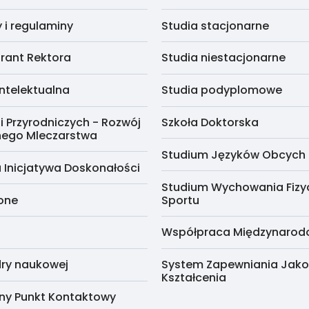
i regulaminy
Studia stacjonarne
rant Rektora
Studia niestacjonarne
ntelektualna
Studia podyplomowe
i Przyrodniczych - Rozwój
Szkoła Doktorska
nego Mleczarstwa
Studium Języków Obcych
 Inicjatywa Doskonałości
Studium Wychowania Fizy
cone
Sportu
Współpraca Międzynaro
ry naukowej
System Zapewniania Jako
Kształcenia
ny Punkt Kontaktowy