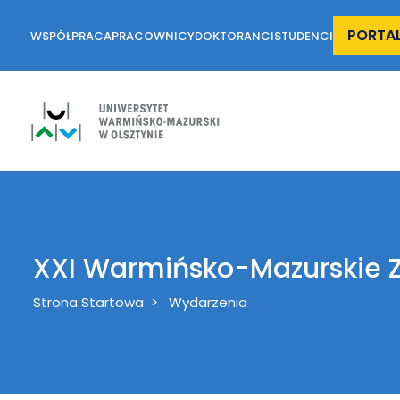
PORTA
WSPÓŁPRACA
PRACOWNICY
DOKTORANCI
STUDENCI
XXI Warmińsko-Mazurskie
Breadcrumb
Strona Startowa
Wydarzenia