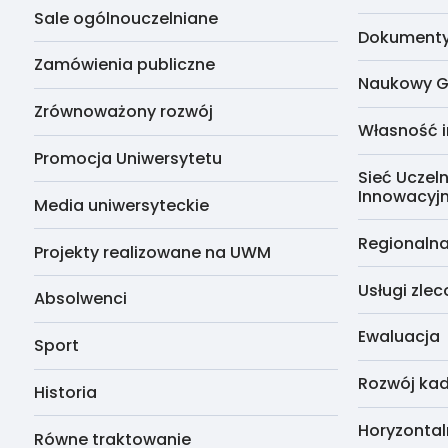
Sale ogólnouczelniane
Dokumenty 
Zamówienia publiczne
Naukowy G
Zrównoważony rozwój
Własność i
Promocja Uniwersytetu
Sieć Uczeln
Innowacyj
Media uniwersyteckie
Regionalna
Projekty realizowane na UWM
Usługi zle
Absolwenci
Ewaluacja
Sport
Rozwój kad
Historia
Horyzontal
Równe traktowanie