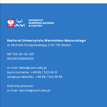
Rektorat Uniwersytetu Warmińsko-Mazurskiego
ul. Michała Oczapowskiego 2, 10-719 Olsztyn
NIP 739-30-33-097
REGON 510884205
e-mail: rektor@uwm.edu.pl
biuro numerów: +48 89 / 523 49 13
recepcja rektoratu: +48 89 / 523 38 80
Rzecznik prasowy:
e-mail: rzecznik@uwm.edu.pl