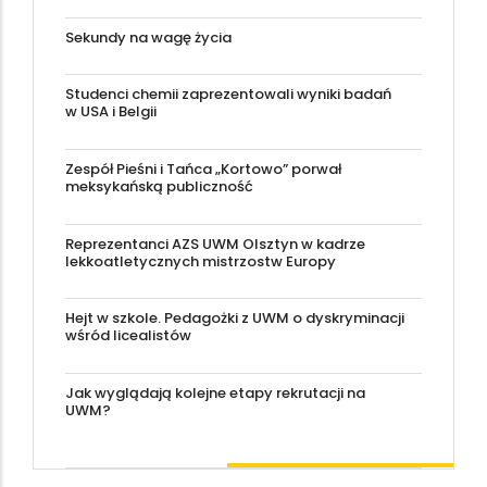
Sekundy na wagę życia
Studenci chemii zaprezentowali wyniki badań
w USA i Belgii
Zespół Pieśni i Tańca „Kortowo” porwał
meksykańską publiczność
Reprezentanci AZS UWM Olsztyn w kadrze
lekkoatletycznych mistrzostw Europy
Hejt w szkole. Pedagożki z UWM o dyskryminacji
wśród licealistów
Jak wyglądają kolejne etapy rekrutacji na
UWM?