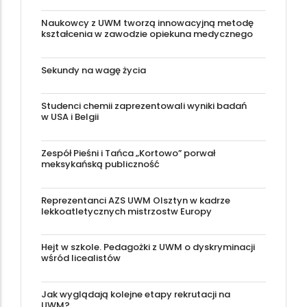
Naukowcy z UWM tworzą innowacyjną metodę
kształcenia w zawodzie opiekuna medycznego
Sekundy na wagę życia
Studenci chemii zaprezentowali wyniki badań
w USA i Belgii
Zespół Pieśni i Tańca „Kortowo” porwał
meksykańską publiczność
Reprezentanci AZS UWM Olsztyn w kadrze
lekkoatletycznych mistrzostw Europy
Hejt w szkole. Pedagożki z UWM o dyskryminacji
wśród licealistów
Jak wyglądają kolejne etapy rekrutacji na
UWM?