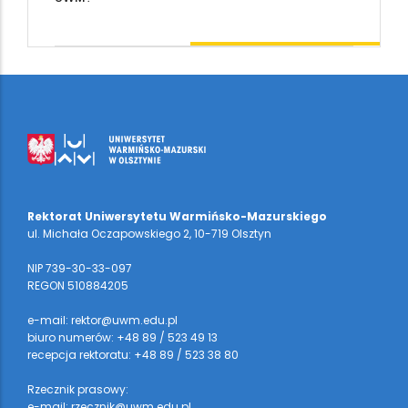
Rektorat Uniwersytetu Warmińsko-Mazurskiego
ul. Michała Oczapowskiego 2, 10-719 Olsztyn
NIP 739-30-33-097
REGON 510884205
e-mail: rektor@uwm.edu.pl
biuro numerów: +48 89 / 523 49 13
recepcja rektoratu: +48 89 / 523 38 80
Rzecznik prasowy:
e-mail: rzecznik@uwm.edu.pl