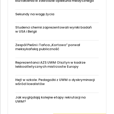
kształcenia w zawodzie opiekuna medycznego
Sekundy na wagę życia
Studenci chemii zaprezentowali wyniki badań
w USA i Belgii
Zespół Pieśni i Tańca „Kortowo” porwał
meksykańską publiczność
Reprezentanci AZS UWM Olsztyn w kadrze
lekkoatletycznych mistrzostw Europy
Hejt w szkole. Pedagożki z UWM o dyskryminacji
wśród licealistów
Jak wyglądają kolejne etapy rekrutacji na
UWM?