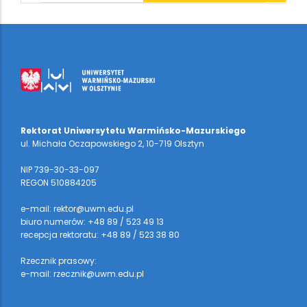
Rektorat Uniwersytetu Warmińsko-Mazurskiego
ul. Michała Oczapowskiego 2, 10-719 Olsztyn
NIP 739-30-33-097
REGON 510884205
e-mail: rektor@uwm.edu.pl
biuro numerów: +48 89 / 523 49 13
recepcja rektoratu: +48 89 / 523 38 80
Rzecznik prasowy:
e-mail: rzecznik@uwm.edu.pl