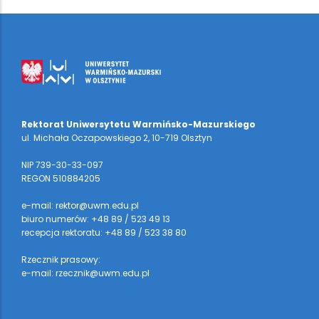
Rektorat Uniwersytetu Warmińsko-Mazurskiego
ul. Michała Oczapowskiego 2, 10-719 Olsztyn
NIP 739-30-33-097
REGON 510884205
e-mail: rektor@uwm.edu.pl
biuro numerów: +48 89 / 523 49 13
recepcja rektoratu: +48 89 / 523 38 80
Rzecznik prasowy:
e-mail: rzecznik@uwm.edu.pl