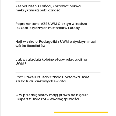
Zespół Pieśni i Tańca „Kortowo” porwał
meksykańską publiczność
Reprezentanci AZS UWM Olsztyn w kadrze
lekkoatletycznych mistrzostw Europy
Hejt w szkole. Pedagożki z UWM o dyskryminacji
wśród licealistów
Jak wyglądają kolejne etapy rekrutacji na
UWM?
Prof. Paweł Brzuzan: Szkoła Doktorska UWM
szuka ludzi ciekawych świata
Czy przedsiębiorcy mają prawo do błędu?
Ekspert z UWM rozwiewa wątpliwości