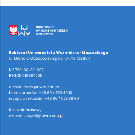
Rektorat Uniwersytetu Warmińsko-Mazurskiego
ul. Michała Oczapowskiego 2, 10-719 Olsztyn
NIP 739-30-33-097
REGON 510884205
e-mail: rektor@uwm.edu.pl
biuro numerów: +48 89 / 523 49 13
recepcja rektoratu: +48 89 / 523 38 80
Rzecznik prasowy:
e-mail: rzecznik@uwm.edu.pl