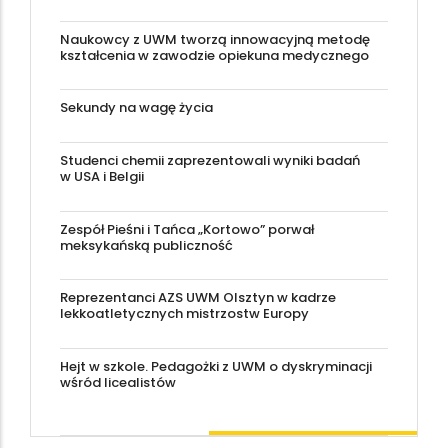
Naukowcy z UWM tworzą innowacyjną metodę
kształcenia w zawodzie opiekuna medycznego
Sekundy na wagę życia
Studenci chemii zaprezentowali wyniki badań
w USA i Belgii
Zespół Pieśni i Tańca „Kortowo” porwał
meksykańską publiczność
Reprezentanci AZS UWM Olsztyn w kadrze
lekkoatletycznych mistrzostw Europy
Hejt w szkole. Pedagożki z UWM o dyskryminacji
wśród licealistów