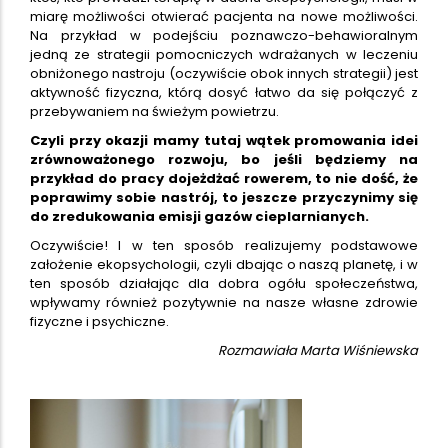
miarę możliwości otwierać pacjenta na nowe możliwości.
Na przykład w podejściu poznawczo-behawioralnym
jedną ze strategii pomocniczych wdrażanych w leczeniu
obniżonego nastroju (oczywiście obok innych strategii) jest
aktywność fizyczna, którą dosyć łatwo da się połączyć z
przebywaniem na świeżym powietrzu.
Czyli przy okazji mamy tutaj wątek promowania idei
zrównoważonego rozwoju, bo jeśli będziemy na
przykład do pracy dojeżdżać rowerem, to nie dość, że
poprawimy sobie nastrój, to jeszcze przyczynimy się
do zredukowania emisji gazów cieplarnianych.
Oczywiście! I w ten sposób realizujemy podstawowe
założenie ekopsychologii, czyli dbając o naszą planetę, i w
ten sposób działając dla dobra ogółu społeczeństwa,
wpływamy również pozytywnie na nasze własne zdrowie
fizyczne i psychiczne.
Rozmawiała Marta Wiśniewska