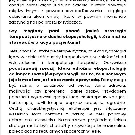
choruje coraz więcej ludzi na świecie, a która powstaje
między innymi z powodu przebodźcowania i ciągłego
odbierania złych emocji, które w pewnym momencie
zaczynają nas po prostu przytłaczać.
Czy mogłaby pani podać jakieś strategie
terapeutyczne w duchu ekopsychologii, które można
stosować w pracy z pacjentami?
Jeśli chodzi o strategie terapeutyczne, to ekopsychologia
łączy w sobie różne nurty terapeutyczne, w zależności od
wykształcenia i kompetencji terapeuty. Oczywiście
podstawową rzeczą, która odróżnia ekopschologię
od innych rodzajów psychologii jest to, że kluczowym
jej elementem jest obcowanie z przyrodą.
Formy mogą
być różne, w zależności od wieku, stanu zdrowia,
możliwości czy preferencji danej osoby. Przykładem
podejścia wykorzystującego idee ekoterapeutyczne jest
hortiterapia, czyli terapia poprzez pracę w ogrodzie.
Cechą charakterystyczną ekoterapii jest włączanie
wszelkich form kontaktu z naturą w celu poprawy
dobrostanu człowieka. Najprostszym przykładem takich
strategii może być chociażby aktywizacja behawioralna,
polegająca na regularnych spacerach w lesie.