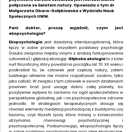
połączone ze światem natury. Opowiada o tym dr
Małgorzata Obara-Gołębiowska z Wydziału Nauk
Społecznych UWM.
Pani doktor, proszę wyjaśnić, czym jest
ekopsychologia?
Ekopsychologia
jest dziedziną interdyscyplinarną, która
łączy w sobie przede wszystkim podstawy psychologii
(nauka związana między innymi z analizą funkcjonowania
człowieka) i głęboką ekologię.
Głęboka ekologia
to z kolei
nurt filozoficzny, który powstał na początku lat 70. XX wieku i
podkreślał to, że człowiek jest częścią natury, zatem
ludzkiego istnienia nie można rozpatrywać osobno, tylko
jako całość. W związku z tym człowiek w swoich działaniach
powinien brać pod uwagę dobro całej planety, bo
pozytywnie wpływa to zarówno na ogół społeczeństwa w
perspektywie globalnej, jak i na psychospołeczne zdrowie
jednostki. W strategiach terapeutycznych stosuje się
również elementy medytacji pochodzącej z buddyzmu czy
taoizmu, czyli filozofii życia, które mówią o konieczności
utrzymania równowagi psychofizycznej i
psychospołecznej. Podsumowując, ekopsychologia łączy
w sobie podstawy psychologiczne oraz idee ekologiczne.