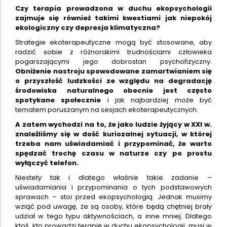
Czy terapia prowadzona w duchu ekopsychologii
zajmuje się również takimi kwestiami jak niepokój
ekologiczny czy depresja klimatyczna?
Strategie ekoterapeutyczne mogą być stosowane, aby
radzić sobie z różnorakimi trudnościami człowieka
pogarszającymi jego dobrostan psychofizyczny.
Obniżenie nastroju spowodowane zamartwianiem się
o przyszłość ludzkości ze względu na degradację
środowiska naturalnego obecnie jest często
spotykane społecznie
i jak najbardziej może być
tematem poruszanym na sesjach ekoterapeutycznych.
A zatem wychodzi na to, że jako ludzie żyjący w XXI w.
znaleźliśmy się w dość kuriozalnej sytuacji, w której
trzeba nam uświadamiać i przypominać, że warto
spędzać trochę czasu w naturze czy po prostu
wyłączyć telefon.
Niestety tak i dlatego właśnie takie zadanie –
uświadamiania i przypominania o tych podstawowych
sprawach – stoi przed ekopsychologią. Jednak musimy
wziąć pod uwagę, że są osoby, które będą chętniej brały
udział w tego typu aktywnościach, a inne mniej. Dlatego
ktoś, kto prowadzi terapię w duchu ekopsychologii, musi w