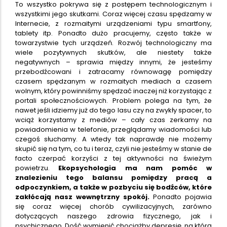
To wszystko pokrywa się z postępem technologicznym i
wszystkimi jego skutkami. Coraz więcej czasu spędzamy w
Internecie, z rozmaitymi urządzeniami typu smartfony,
tablety itp. Ponadto dużo pracujemy, często także w
towarzystwie tych urządzeń. Rozwój technologiczny ma
wiele pozytywnych skutków, ale niestety także
negatywnych – sprawia między innymi, że jesteśmy
przebodźcowani i zatracamy równowagę pomiędzy
czasem spędzanym w rozmaitych mediach a czasem
wolnym, który powinniśmy spędzać inaczej niż korzystając z
portali społecznościowych. Problem polega na tym, że
nawet jeśli idziemy już do tego lasu czy na zwykły spacer, to
wciąż korzystamy z mediów – cały czas zerkamy na
powiadomienia w telefonie, przeglądamy wiadomości lub
czegoś słuchamy. A wtedy tak naprawdę nie możemy
skupić się na tym, co tu i teraz, czyli nie jesteśmy w stanie de
facto czerpać korzyści z tej aktywności na świeżym
powietrzu.
Ekopsychologia ma nam pomóc w
znalezieniu tego balansu pomiędzy pracą a
odpoczynkiem, a także w pozbyciu się bodźców, które
zakłócają nasz wewnętrzny spokój.
Ponadto pojawia
się coraz więcej chorób cywilizacyjnych, zarówno
dotyczących naszego zdrowia fizycznego, jak i
psychicznego. Dość wymienić chociażby depresję, na którą