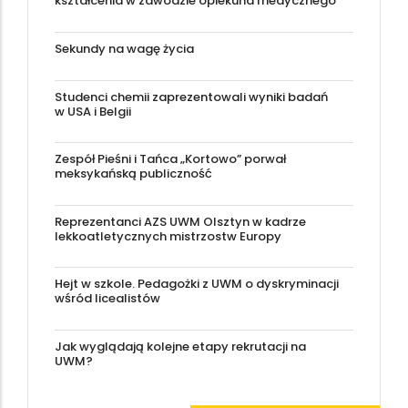
kształcenia w zawodzie opiekuna medycznego
Sekundy na wagę życia
Studenci chemii zaprezentowali wyniki badań
w USA i Belgii
Zespół Pieśni i Tańca „Kortowo” porwał
meksykańską publiczność
Reprezentanci AZS UWM Olsztyn w kadrze
lekkoatletycznych mistrzostw Europy
Hejt w szkole. Pedagożki z UWM o dyskryminacji
wśród licealistów
Jak wyglądają kolejne etapy rekrutacji na
UWM?