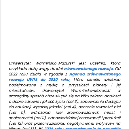
Uniwersytet Warmińsko-Mazurski jest uczelnią, która
przykłada dużą wagę do idei
zrównoważonego rozwoju
. Od
2022 roku działa w zgodzie z
Agendą zrównoważonego
rozwoju UWM do 2030 roku
, która określa działania
podejmowane z myślą o przyszłości planety i jej
mieszkańców. Uniwersytet Warmińsko-Mazurski w
szczególny sposób chce skupić się na kilku celach: dbałości
o dobre zdrowie i jakość życia (cel 3), zapewnieniu dostępu
do edukacji wysokiej jakości (cel 4), ochronie równości płci
(cel 5), wdrażania idei zrównoważonych miast i
społeczności (cel 11), odpowiedzialnej konsumpcji i produkcji
(cel 12) oraz przeciwdziałaniu negatywnemu wpływowi na
klimat (cel 13).
W
2024 roku zaangażowanie to pozwoliło