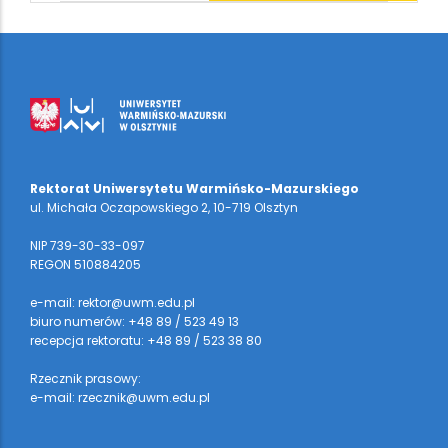
Rektorat Uniwersytetu Warmińsko-Mazurskiego
ul. Michała Oczapowskiego 2, 10-719 Olsztyn
NIP 739-30-33-097
REGON 510884205
e-mail: rektor@uwm.edu.pl
biuro numerów: +48 89 / 523 49 13
recepcja rektoratu: +48 89 / 523 38 80
Rzecznik prasowy:
e-mail: rzecznik@uwm.edu.pl