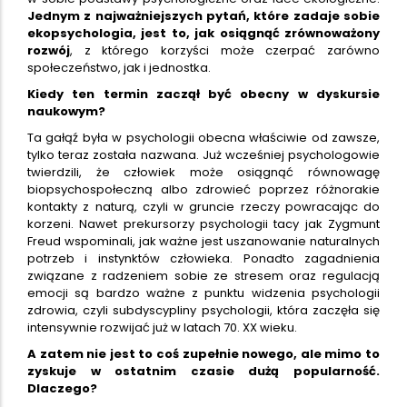
Jednym z najważniejszych pytań, które zadaje sobie
ekopsychologia, jest to, jak osiągnąć zrównoważony
rozwój
, z którego korzyści może czerpać zarówno
społeczeństwo, jak i jednostka.
Kiedy ten termin zaczął być obecny w dyskursie
naukowym?
Ta gałąź była w psychologii obecna właściwie od zawsze,
tylko teraz została nazwana. Już wcześniej psychologowie
twierdzili, że człowiek może osiągnąć równowagę
biopsychospołeczną albo zdrowieć poprzez różnorakie
kontakty z naturą, czyli w gruncie rzeczy powracając do
korzeni. Nawet prekursorzy psychologii tacy jak Zygmunt
Freud wspominali, jak ważne jest uszanowanie naturalnych
potrzeb i instynktów człowieka. Ponadto zagadnienia
związane z radzeniem sobie ze stresem oraz regulacją
emocji są bardzo ważne z punktu widzenia psychologii
zdrowia, czyli subdyscypliny psychologii, która zaczęła się
intensywnie rozwijać już w latach 70. XX wieku.
A zatem nie jest to coś zupełnie nowego, ale mimo to
zyskuje w ostatnim czasie dużą popularność.
Dlaczego?