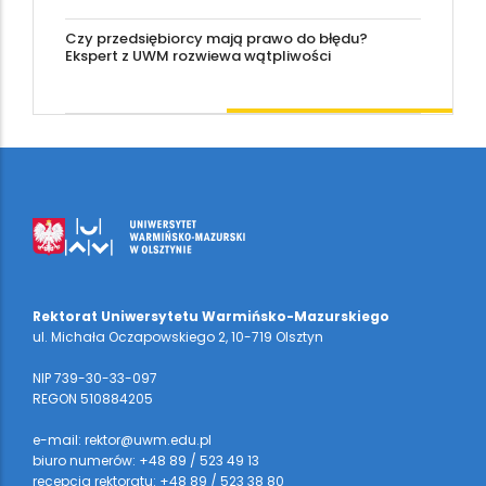
Czy przedsiębiorcy mają prawo do błędu?
Ekspert z UWM rozwiewa wątpliwości
Rektorat Uniwersytetu Warmińsko-Mazurskiego
ul. Michała Oczapowskiego 2, 10-719 Olsztyn
NIP 739-30-33-097
REGON 510884205
e-mail: rektor@uwm.edu.pl
biuro numerów: +48 89 / 523 49 13
recepcja rektoratu: +48 89 / 523 38 80