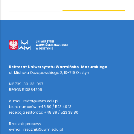
Rektorat Uniwersytetu Warmińsko-Mazurskiego
ul. Michała Oczapowskiego 2, 10-719 Olsztyn
NIP 739-30-33-097
REGON 510884205
e-mail: rektor@uwm.edu.pl
biuro numerów: +48 89 / 523 49 13
recepcja rektoratu: +48 89 / 523 38 80
Rzecznik prasowy:
e-mail: rzecznik@uwm.edu.pl