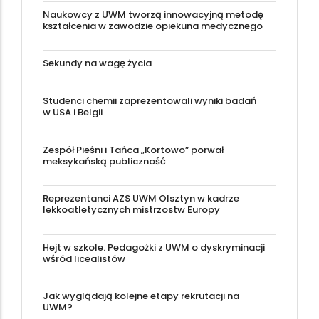
Naukowcy z UWM tworzą innowacyjną metodę
kształcenia w zawodzie opiekuna medycznego
Sekundy na wagę życia
Studenci chemii zaprezentowali wyniki badań
w USA i Belgii
Zespół Pieśni i Tańca „Kortowo” porwał
meksykańską publiczność
Reprezentanci AZS UWM Olsztyn w kadrze
lekkoatletycznych mistrzostw Europy
Hejt w szkole. Pedagożki z UWM o dyskryminacji
wśród licealistów
Jak wyglądają kolejne etapy rekrutacji na
UWM?